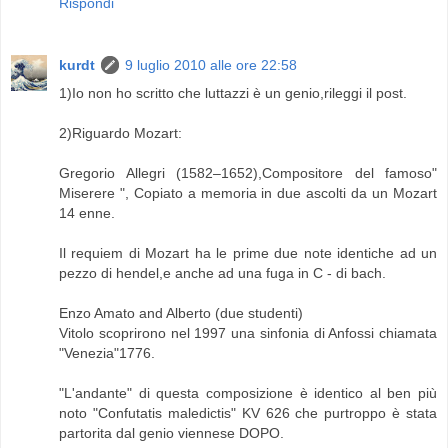
Rispondi
kurdt
9 luglio 2010 alle ore 22:58
1)Io non ho scritto che luttazzi è un genio,rileggi il post.
2)Riguardo Mozart:
Gregorio Allegri (1582–1652),Compositore del famoso"
Miserere ", Copiato a memoria in due ascolti da un Mozart
14 enne.
Il requiem di Mozart ha le prime due note identiche ad un
pezzo di hendel,e anche ad una fuga in C - di bach.
Enzo Amato and Alberto (due studenti)
Vitolo scoprirono nel 1997 una sinfonia di Anfossi chiamata
"Venezia"1776.
"L'andante" di questa composizione è identico al ben più
noto "Confutatis maledictis" KV 626 che purtroppo è stata
partorita dal genio viennese DOPO.