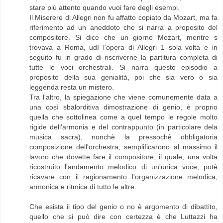
stare più attento quando vuoi fare degli esempi.
Il Miserere di Allegri non fu affatto copiato da Mozart, ma fa
riferimento ad un aneddoto che si narra a proposito del
compositore. Si dice che un giorno Mozart, mentre s
trovava a Roma, udì l'opera di Allegri 1 sola volta e in
seguito fu in grado di riscriverne la partitura completa di
tutte le voci orchestrali. Si narra questo episodio a
proposito della sua genialità, poi che sia vero o sia
leggenda resta un mistero.
Tra l'altro, la spiegazione che viene comunemente data a
una così sbalorditiva dimostrazione di genio, è proprio
quella che sottolinea come a quel tempo le regole molto
rigide dell'armonia e del contrappunto (in particolare dela
musica sacra), nonchè la pressochè obbligatoria
composizione dell'orchestra, semplificarono al massimo il
lavoro che dovette fare il compositore, il quale, una volta
ricostruito l'andamento melodico di un'unica voce, potè
ricavare con il ragionamento l'organizzazione melodica,
armonica e ritmica di tutto le altre.
Che esista il tipo del genio o no è argomento di dibattito,
quello che si può dire con certezza è che Luttazzi ha