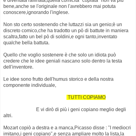
è diventata raffinata,quella comicità "copiata" non va più
bene,anche se l'originale non l'avrebbero mai potuta
conoscere,ignorando l'inglese.
Non sto certo sostenendo che luttazzi sia un genio;è un
discreto comico,che ha tradotto un pò di battute in maniera
scaltra,fatto un bel pò di soldini,e ogni tanto,inventato
qualche bella battuta.
Quello che voglio sostenere è che solo un idiota può
credere che le idee geniali nascano solo dentro la testa
dell'inventore.
Le idee sono frutto dell'humus storico e della nostra
componente individuale,
TUTTI COPIAMO
E vi dirò di più i geni copiano meglio degli
altri.
Mozart copiò a destra e a manca,Picasso disse : "I mediocri
imitano,i geni copiano",e senza ampliare molto la lista,la