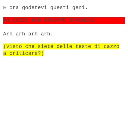
E ora godetevi questi geni.
AH,CAZZO,NON PARLATE SPAGNOLO!
Arh arh arh arh.
(Visto che siete delle teste di cazzo
a criticare?)