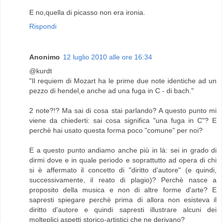
E no,quella di picasso non era ironia.
Rispondi
Anonimo
12 luglio 2010 alle ore 16:34
@kurdt
"Il requiem di Mozart ha le prime due note identiche ad un
pezzo di hendel,e anche ad una fuga in C - di bach."
2 note?!? Ma sai di cosa stai parlando? A questo punto mi
viene da chiederti: sai cosa significa "una fuga in C"? E
perchè hai usato questa forma poco "comune" per noi?
E a questo punto andiamo anche più in là: sei in grado di
dirmi dove e in quale periodo e soprattutto ad opera di chi
si è affermato il concetto di "diritto d'autore" (e quindi,
successivamente, il reato di plagio)? Perchè nasce a
proposito della musica e non di altre forme d'arte? E
sapresti spiegare perchè prima di allora non esisteva il
diritto d'autore e quindi sapresti illustrare alcuni dei
molteplici aspetti storico-artistici che ne derivano?