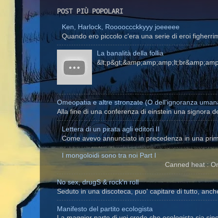
POST PIÙ POPOLARI
Ken, Harlock, Rooooccckkyyy joeeeee
Quando ero piccolo c'era una serie di eroi figherrim
La banalità della follia
&lt;p&gt;&amp;amp;amp;lt;br&amp;am
Omeopatia e altre stronzate (O dell'ignoranza uman
Alla fine di una conferenza di einstein una signora de
Lettera di un pirata agli editori II
Come avevo annunciato in precedenza in una prima 
I mongoloidi sono tra noi Part I
Canned heat : On the road again I
No sex, drugS & rock'n roll
Seduto in una discoteca, puo' capitare di tutto, anc
Manifesto del partito ecologista
La maggior parte di voi crede che ecologista sia si