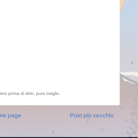
ttimo prima di dirlo, pure meglio.
me page
Post più vecchio