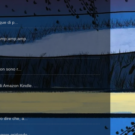
ue di p...
amp;amp;amp...
on sono r...
i Amazon Kindle. ...
 dire che, a...
gere gridando :...