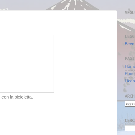
SEGU
LEGG
Beco
PAGI
Home
Poe
Lice
ARCH
con la bicicletta,
CERC