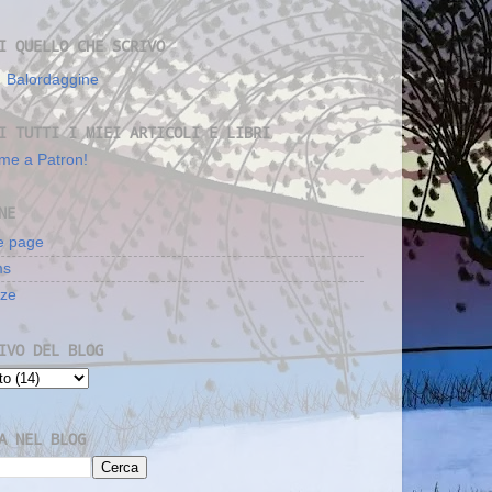
I QUELLO CHE SCRIVO
Balordaggine
I TUTTI I MIEI ARTICOLI E LIBRI
me a Patron!
NE
 page
ms
nze
IVO DEL BLOG
A NEL BLOG