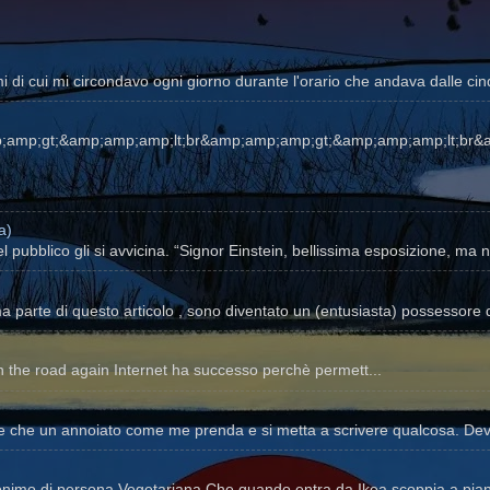
i di cui mi circondavo ogni giorno durante l'orario che andava dalle cinq
p;amp;gt;&amp;amp;amp;lt;br&amp;amp;amp;gt;&amp;amp;amp;lt;br&
a)
l pubblico gli si avvicina. “Signor Einstein, bellissima esposizione, ma n
parte di questo articolo , sono diventato un (entusiasta) possessore d
nternet ha successo perchè permett...
he che un annoiato come me prenda e si metta a scrivere qualcosa. Devo
nonimo di persona Vegetariana Che quando entra da Ikea scoppia a pian