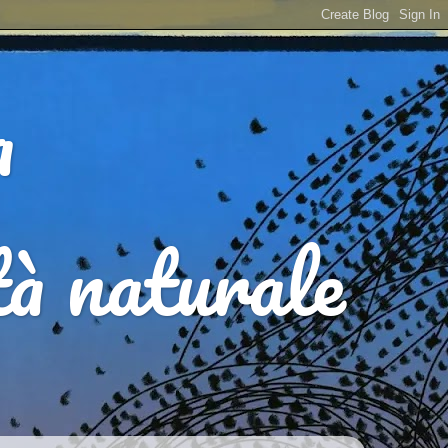
a
ità naturale