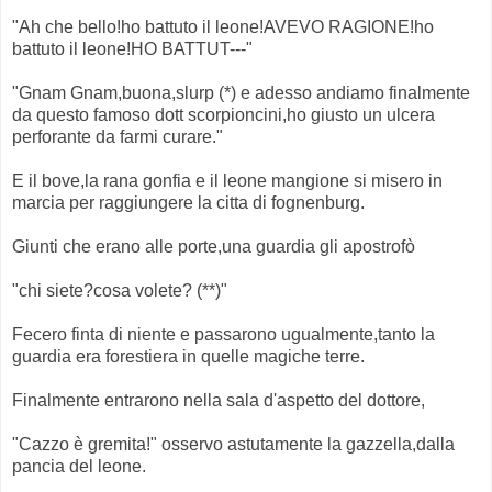
"Ah che bello!ho battuto il leone!AVEVO RAGIONE!ho
battuto il leone!HO BATTUT---"
"Gnam Gnam,buona,slurp (*) e adesso andiamo finalmente
da questo famoso dott scorpioncini,ho giusto un ulcera
perforante da farmi curare."
E il bove,la rana gonfia e il leone mangione si misero in
marcia per raggiungere la citta di fognenburg.
Giunti che erano alle porte,una guardia gli apostrofò
"chi siete?cosa volete? (**)"
Fecero finta di niente e passarono ugualmente,tanto la
guardia era forestiera in quelle magiche terre.
Finalmente entrarono nella sala d'aspetto del dottore,
"Cazzo è gremita!" osservo astutamente la gazzella,dalla
pancia del leone.