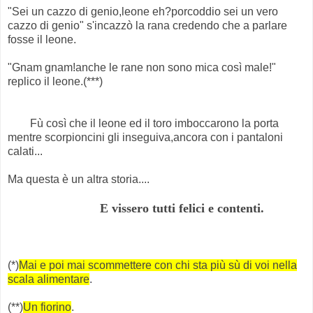
"Sei un cazzo di genio,leone eh?porcoddio sei un vero
cazzo di genio" s'incazzò la rana credendo che a parlare
fosse il leone.
"Gnam gnam!anche le rane non sono mica così male!"
replico il leone.(***)
Fù così che il leone ed il toro imboccarono la porta
mentre scorpioncini gli inseguiva,ancora con i pantaloni
calati...
Ma questa è un altra storia....
E vissero tutti felici e contenti.
(*)
Mai e poi mai scommettere con chi sta più sù di voi nella
scala alimentare
.
(**)
Un fiorino
.