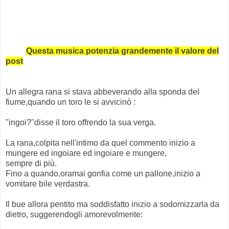
Questa musica potenzia grandemente il valore del
post
Un allegra rana si stava abbeverando alla sponda del
fiume,quando un toro le si avvicinò :
"ingoi?"disse il toro offrendo la sua verga.
La rana,colpita nell'intimo da quel commento inizio a
mungere ed ingoiare ed ingoiare e mungere,
sempre di più.
Fino a quando,oramai gonfia come un pallone,inizio a
vomitare bile verdastra.
Il bue allora pentito ma soddisfatto inizio a sodomizzarla da
dietro, suggerendogli amorevolmente: