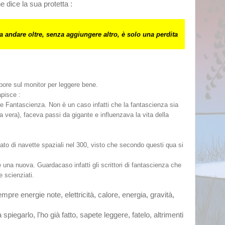
 dice la sua protetta :
za andare oltre, senza aggiungere altro, è solo una perdita
pore sul monitor per leggere bene.
apisce :
 e Fantascienza. Non è un caso infatti che la fantascienza sia
la vera), faceva passi da gigante e influenzava la vita della
o di navette spaziali nel 300, visto che secondo questi qua si
 una nuova. Guardacaso infatti gli scrittori di fantascienza che
e scienziati.
pre energie note, elettricità, calore, energia, gravità,
iegarlo, l'ho già fatto, sapete leggere, fatelo, altrimenti