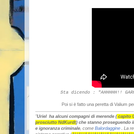
Sta dicendo : "AHHHHH!! GAR
Poi si è fatto una peretta di Valium p
..................................................................................
"
Uriel
ha alcuni compagni di merende (
capito U
prosciutto NdKurdt
) che stanno proseguendo il
e ignoranza criminale
, come
Balordaggine
. La re