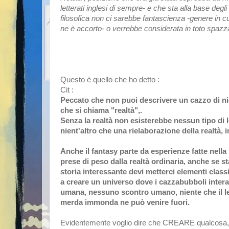
letterati inglesi di sempre- e che sta alla base degl
filosofica non ci sarebbe fantascienza -genere in cui
ne è accorto- o verrebbe considerata in toto spazz
Questo è quello che ho detto :
Cit :
Peccato che non puoi descrivere un cazzo di n
che si chiama "realtà",.
Senza la realtà non esisterebbe nessun tipo di le
nient'altro che una rielaborazione della realtà,
Anche il fantasy parte da esperienze fatte nell
prese di peso dalla realtà ordinaria, anche se s
storia interessante devi metterci elementi
class
a creare un universo dove i cazzabubboli inter
umana, nessuno scontro umano, niente che il le
merda immonda ne può venire fuori.
Evidentemente voglio dire che CREARE qualcosa, s