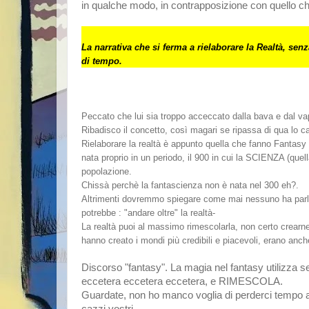
in qualche modo, in contrapposizione con quello che
La narrativa che si ferma a rielaborare la Realtà, sen
di tempo.
Peccato che lui sia troppo acceccato dalla bava e dal va
Ribadisco il concetto, così magari se ripassa di qua lo c
Rielaborare la realtà è appunto quella che fanno Fantasy
nata proprio in un periodo, il 900 in cui la SCIENZA (quel
popolazione.
Chissà perchè la fantascienza non è nata nel 300 eh?.
Altrimenti dovremmo spiegare come mai nessuno ha parlat
potrebbe : "andare oltre" la realtà-
La realtà puoi al massimo rimescolarla, non certo crearne
hanno creato i mondi più credibili e piacevoli, erano anch
Discorso "fantasy". La magia nel fantasy utilizza sem
eccetera eccetera eccetera, e RIMESCOLA.
Guardate, non ho manco voglia di perderci tempo a sp
cazzi vostri.