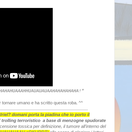
HAHAHUAAAHHUAUAUAUAAHAHAHAHAHA!"
er tornare umano e ha scritto questa roba. ^^
...........................................................................
riel? domani porta la piadina che io porto il
 trolling terroristico a base di menzogne spudorate
censione tossica per definizione, il tumore all’interno del