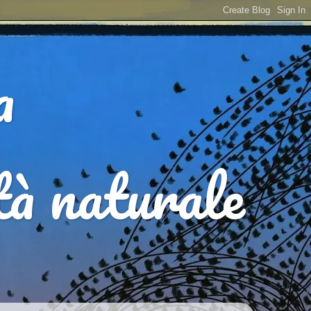
a
ità naturale