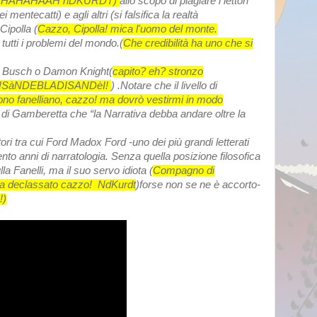
HAHAHAAH nDKURDT)
allo scopo di plagiare i lettori
ntecatti) e agli altri (si falsifica la realtà
Cipolla (
Cazzo, Cipolla! mica l'uomo del monte.
i tutti i problemi del mondo.(
Che credibilità ha uno che si
ck Busch o Damon Knight(
capito? eh? stronzo
tion!SàNDEBLADISANDèI!
) .Notare che il livello di
no fanelliano, cazzo! ma dovrò vestirmi in modo
 di Gamberetta che “la Narrativa debba andare oltre la
ori tra cui Ford Madox Ford -uno dei più grandi letterati
ento anni di narratologia. Senza quella posizione filosofica
la Fanelli, ma il suo servo idiota (
Compagno di
 ha declassato cazzo! NdKurdt
)forse non se ne è accorto-
!)