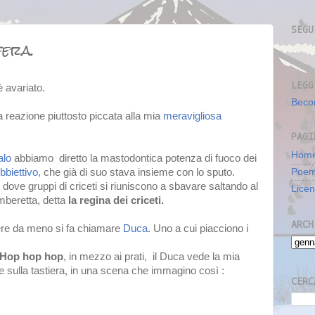
SEGU
fera.
LEGG
ariato.
Beco
 reazione piuttosto piccata alla mia
meravigliosa
PAGI
Home
alo
abbiamo diretto la mastodontica potenza di fuoco dei
bbiettivo
, che già di suo stava insieme con lo sputo.
Poe
dove gruppi di criceti si riuniscono a sbavare saltando al
Lice
mberetta, detta
la regina dei criceti.
ARCH
sere da meno si fa chiamare
Duca
. Uno a cui piacciono i
Hop hop hop
, in mezzo ai prati, il Duca vede la mia
 sulla tastiera, in una scena che immagino così :
CERC