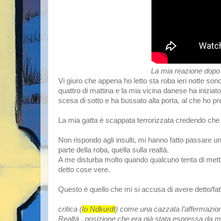
La mia reazione dopo aver let
Vi giuro che appena ho letto sta roba ieri notte son
quattro di mattina e la mia vicina danese ha iniziat
scesa di sotto e ha bussato alla porta, al che ho pre
La mia g
atta
è scappata terrorizzata credendo che 
Non rispondo agli insulti, mi hanno fatto passare 
parte della roba, quella sulla realtà.
A me disturba molto quando qualcuno tenta di mett
detto cose vere.
Questo è quello che mi si accusa di avere detto/fat
critica (
Io Ndkurdt
) come una cazzata l’affermazion
Realtà , posizione che era già stata espressa da mo