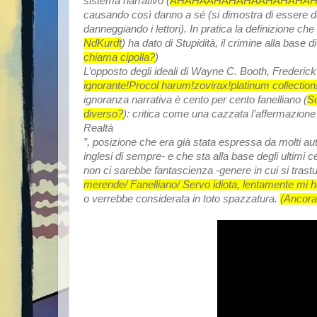
sistema narrativo (
AHAHAAHAHAHAAHAHAHAH
causando così danno a sé (si dimostra di essere dei me
danneggiando i lettori). In pratica la definizione che 
NdKurdt
) ha dato di
Stupidità
, il crimine alla base d
chiama cipolla?
)
L’opposto degli ideali di Wayne C. Booth, Frederi
ignorante!Procol harum!zovirax!platinum collec
ignoranza narrativa è cento per cento fanelliano (
So
diverso?
): critica come una cazzata l’affermazione
Realtà
”, posizione che era già stata espressa da molti aut
inglesi di sempre- e che sta alla base degli ultimi c
non ci sarebbe fantascienza -genere in cui si trastul
merende/ Fanelliano/ Servo idiota, lentamente mi
o verrebbe considerata in toto spazzatura.
(Ancora