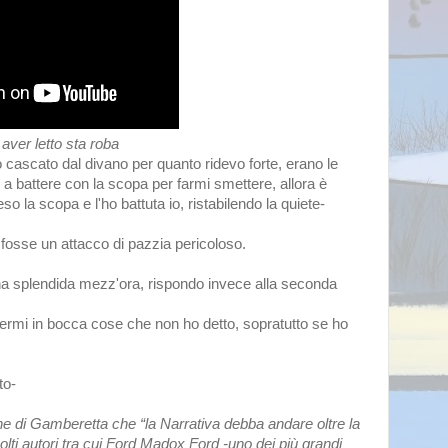
to sta roba
o cascato dal divano per quanto ridevo forte, erano le
o a battere con la scopa per farmi smettere, allora è
so la scopa e l'ho battuta io, ristabilendo la quiete-
fosse un attacco di pazzia pericoloso.
una splendida mezz'ora, rispondo invece alla seconda
ermi in bocca cose che non ho detto, sopratutto se ho
to-
e di Gamberetta che “la Narrativa debba andare oltre la
lti autori tra cui Ford Madox Ford -uno dei più grandi