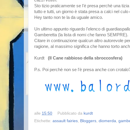
Sto tizio praticamente se l'è presa perchè una tiz
tutto e tutti, un giorno è stata presa a calci nel cul
Hey tanto non te la da uguale amico.
Un ultimo appunto riguardo l'elenco di guardiaspal
Gamberetta (la lista di nomi che fanno SEMPRE).
Citare in continuazione qualcun altro autorevole pe
ragione, al massimo significa che hanno torto anch
Kurdt
(Il Cane rabbioso della sbroccosfera)
P.s. Poi perchè non se l'è presa anche con crotalo
alle
15:50
Pubblicato da
kurdt
Etichette:
assault fairies
,
Bloggers
,
diomerda
,
gambe