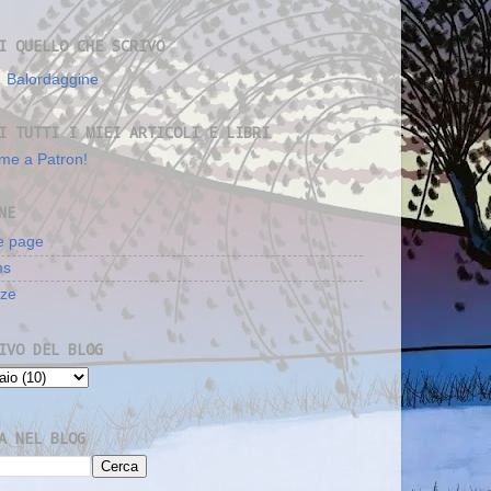
I QUELLO CHE SCRIVO
Balordaggine
I TUTTI I MIEI ARTICOLI E LIBRI
me a Patron!
NE
 page
ms
nze
IVO DEL BLOG
A NEL BLOG