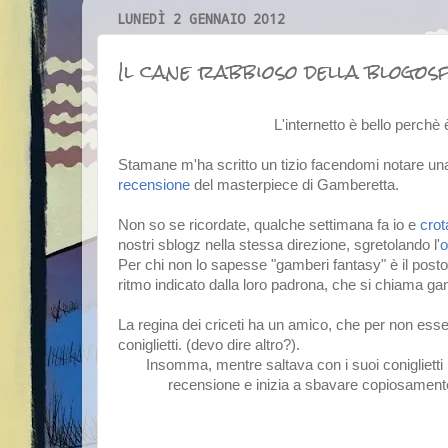
LUNEDÌ 2 GENNAIO 2012
Il cane rabbioso della blogos
L'internetto è bello perchè è av
Stamane m'ha scritto un tizio facendomi notare una
recensione
del masterpiece di Gamberetta.
Non so se ricordate, qualche settimana fa io e
crot
nostri sblogz nella stessa direzione, sgretolando l'
o
Per chi non lo sapesse "gamberi fantasy" è il posto 
ritmo indicato dalla loro padrona, che si chiama ga
La regina dei criceti ha un amico, che per non es
coniglietti. (devo dire altro?).
Insomma, mentre saltava con i suoi coniglietti
recensione e inizia a sbavare copiosamente