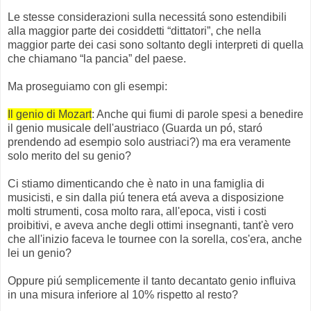
Le stesse considerazioni sulla necessitá sono estendibili
alla maggior parte dei cosiddetti “dittatori”, che nella
maggior parte dei casi sono soltanto degli interpreti di quella
che chiamano “la pancia” del paese.
Ma proseguiamo con gli esempi:
Il genio di Mozart
: Anche qui fiumi di parole spesi a benedire
il genio musicale dell'austriaco (Guarda un pó, staró
prendendo ad esempio solo austriaci?) ma era veramente
solo merito del su genio?
Ci stiamo dimenticando che è nato in una famiglia di
musicisti, e sin dalla piú tenera etá aveva a disposizione
molti strumenti, cosa molto rara, all'epoca, visti i costi
proibitivi, e aveva anche degli ottimi insegnanti, tant'è vero
che all'inizio faceva le tournee con la sorella, cos'era, anche
lei un genio?
Oppure piú semplicemente il tanto decantato genio influiva
in una misura inferiore al 10% rispetto al resto?