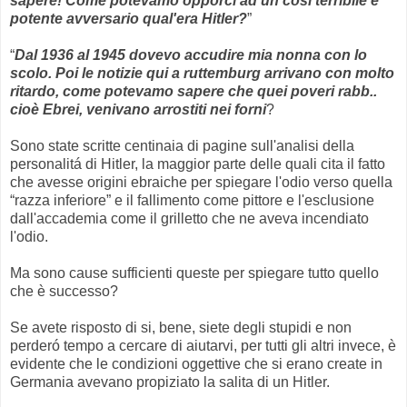
sapere! Come potevamo opporci ad un cosí terribile e
potente avversario qual'era Hitler?
”
“
Dal 1936 al 1945 dovevo accudire mia nonna con lo
scolo. Poi le notizie qui a ruttemburg arrivano con molto
ritardo, come potevamo sapere che quei poveri rabb..
cioè Ebrei, venivano arrostiti nei forni
?
Sono state scritte centinaia di pagine sull'analisi della
personalitá di Hitler, la maggior parte delle quali cita il fatto
che avesse origini ebraiche per spiegare l'odio verso quella
“razza inferiore” e il fallimento come pittore e l'esclusione
dall'accademia come il grilletto che ne aveva incendiato
l'odio.
Ma sono cause sufficienti queste per spiegare tutto quello
che è successo?
Se avete risposto di si, bene, siete degli stupidi e non
perderó tempo a cercare di aiutarvi, per tutti gli altri invece, è
evidente che le condizioni oggettive che si erano create in
Germania avevano propiziato la salita di un Hitler.