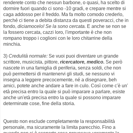
renderete conto che nessun barbone, o quasi, ha scelto di
dormire fuori quando ci sono -10 gradi, e crepare mentre si
caga addosso per il freddo. Ma fa molto comodo crederlo,
perché ci tiene a debita distanza da questi poveracci, che in
fondo,
diciamocelo! Se la sono cercata.
E anche se non se
la fossero cercata, cazzi loro, l'importante è che non
rompano troppo i coglioni con le loro chitarrine della
minchia.
3)
Credulità normale:
Se vuoi puoi diventare un grande
scrittore, musicista, pittore,
ricercatore, medico.
Se però
nascete in una famiglia di periferia, senza soldi, che non
può permettersi di mantenervi gli studi, se nessuno vi
insegna a leggere precocemente, né a disegnare, beh
amici, potete anche andare a fare in culo. Così come c'è un'
età precisa entro la quale si può imparare a parlare, esiste
anche un'età precisa entro la quale si possono imparare
determinate cose, fine della storia.
Questo non esclude completamente la responsabilità
personale, ma sicuramente la limita parecchio. Fino a