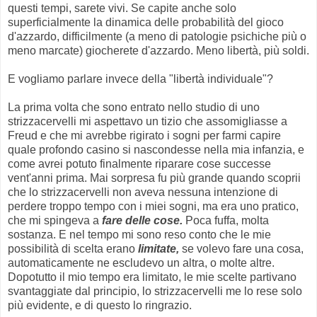
questi tempi, sarete vivi. Se capite anche solo
superficialmente la dinamica delle probabilità del gioco
d'azzardo, difficilmente (a meno di patologie psichiche più o
meno marcate) giocherete d'azzardo. Meno libertà, più soldi.
E vogliamo parlare invece della "libertà individuale"?
La prima volta che sono entrato nello studio di uno
strizzacervelli mi aspettavo un tizio che assomigliasse a
Freud e che mi avrebbe rigirato i sogni per farmi capire
quale profondo casino si nascondesse nella mia infanzia, e
come avrei potuto finalmente riparare cose successe
vent'anni prima. Mai sorpresa fu più grande quando scoprii
che lo strizzacervelli non aveva nessuna intenzione di
perdere troppo tempo con i miei sogni, ma era uno pratico,
che mi spingeva a
fare delle cose.
Poca fuffa, molta
sostanza. E nel tempo mi sono reso conto che le mie
possibilità di scelta erano
limitate,
se volevo fare una cosa,
automaticamente ne escludevo un altra, o molte altre.
Dopotutto il mio tempo era limitato, le mie scelte partivano
svantaggiate dal principio, lo strizzacervelli me lo rese solo
più evidente, e di questo lo ringrazio.