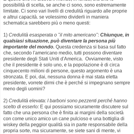
possibilità di scelta, se anche ci sono, sono estremamente
limitate. Ci sono vari livelli di credulità riguardo alle proprie
e altrui capacità. se volessimo dividerli in maniera
schematica sarebbero più o meno questi:
1)
Credulità esasperata o "il mito americano":
Chiunque, in
qualsiasi situazione, può diventare la persona più
importante del mondo.
Questa credenza si basa sul fatto
che, secondo l'americano medio, tutti possono diventare
presidente degli Stati Uniti d'America. Ovviamente, visto
che il presidente è solo uno, e la popolazione è di circa
cinquecento milioni di persone, questo argomento è una
stronzata. E poi, dai, nessuna donna è mai stata eletta
presidente, vorrete dirmi che è perché si impegnano sempre
meno degli uomini?
2)
Credulità elevata: I barboni sono pezzenti perché hanno
scelto di esserlo:
E qui possiamo sicuramente discutere sul
fatto che una persona che è finita ai margini della società
con come unico amico un cane pulcioso e una bottiglia di
wiskey della peggior qualità sia in parte responsabile della
propria sorte, ma sicuramente, se siete sani di mente, vi