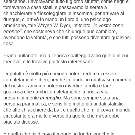
sedicenne. Lavoravamo tutto il giorno sfruttati come negri e
tornavamo a casa sfatti, e passavamo la serata a
chiacchierare e filosofeggiare, e insomma, per arrivare al
dunque, ci arrivò in mano un libro di uno psicologo
americano, tale Wayne W. Dyer, intitolato "
le vostre zone
erronee",
che sosteneva che chiunque può cambiare,
avendone la volontà, e che tutti possono diventare qualsiasi
cosa.
Erano puttanate, ma all'epoca spalleggiavano quello in cui
credevo, e le trovavo piuttosto interessanti.
Dopotutto è molto più comodo poter credere di essere
completamente liberi, perché in fondo, in qualsiasi momento
del nostro cammino potremo invertire la rotta e fare
qualcosa che cambi completamente la nostra vita,
presumibilmente
in meglio.
Ma sono sempre stata una
persona pragmatica, e sensibile molto più ai dati statistici
che alle chiacchiere da bar, e quello che mi diceva il mondo
circostante era molto diverso da quello che mi sarebbe
piaciuto dicesse.
E quello che mi diceva il mondo, in fondo, era che le