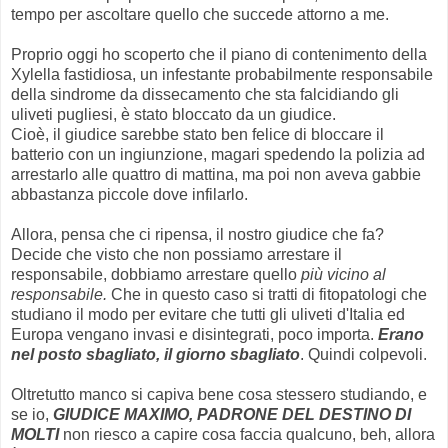
tempo per ascoltare quello che succede attorno a me.
Proprio oggi ho scoperto che il piano di contenimento della
Xylella fastidiosa, un infestante probabilmente responsabile
della sindrome da dissecamento che sta falcidiando gli
uliveti pugliesi, è stato bloccato da un giudice.
Cioè, il giudice sarebbe stato ben felice di bloccare il
batterio con un ingiunzione, magari spedendo la polizia ad
arrestarlo alle quattro di mattina, ma poi non aveva gabbie
abbastanza piccole dove infilarlo.
Allora, pensa che ci ripensa, il nostro giudice che fa?
Decide che visto che non possiamo arrestare il
responsabile, dobbiamo arrestare quello
più vicino al
responsabile.
Che in questo caso si tratti di fitopatologi che
studiano il modo per evitare che tutti gli uliveti d'Italia ed
Europa vengano invasi e disintegrati, poco importa.
Erano
nel posto sbagliato, il giorno sbagliato
. Quindi colpevoli.
Oltretutto manco si capiva bene cosa stessero studiando, e
se io,
GIUDICE MAXIMO, PADRONE DEL DESTINO DI
MOLTI
non riesco a capire cosa faccia qualcuno, beh, allora