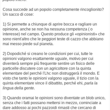
Cosa succede ad un popolo completamente rincoglionito?
Un sacco di cose:
1) Si permette a chiunque di aprire bocca e ragliare un
opinione, anche se non ha nessuna competenza ( o
interesse) nel campo. Questo produce gli «opinionisti» che
sono nient'altro che le peggiori teste di cazzo che abbiano
mai messo piede sul pianeta.
2) Dopodiché si creano le condizioni per cui, tutte le
opinioni valgono esattamente uguale, motivo per cui
diventerà sempre più frequente sentire un fisico delle
particelle discutere con un agricoltore con la quinta
elementare del perché l'Lhc non distruggerà il mondo. E
visto che tanto le opinioni valgono uguale, il tizio con la
quinta elementare vince il dibattito, perché ehi,
parla la
lingua della gente.
3) Quando oramai le opinioni sono diventate un blob unico,
senza che i fatti possano mettersi in mezzo, cominciate a
dare addosso ai pochi pazzoidi rimasti che cercano di