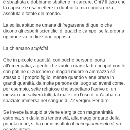
è sbagliata e dobbiamo sbatterlo in carcere. Chi? Il tizio che
la capisce e osa mettere in dubbio la mia conoscenza
assoluta e totale del mondo.
La solita abitudine umana di fregarsene di quello che
dicono gli esperti scientifici di qualche campo, se la propria
opinione va in direzione opposta.
La chiamano
stupidità
.
Che in piccole quantità, con poche persone, porta
all'omeopatia, a gente che vuole curarsi la broncopolmonite
con palline di zucchero e magari muore o ammazza sé
stessa o il proprio figlio, mentre quando viene presa in
grandi quantità, da molte persone da luogo ad eventi come,
per esempio, sette religiose che aspettano l'arrivo di un
messia che salverà tutti dal male con l'uso di un'alabarda
spaziale immersa nel sangue di 72 vergini. Per dire.
Se invece la stupidità viene elargita con magnanimità
estrema, sin dalla più tenera età, alla maggior parte della
popolazione, si ha come risultato il
rincoglionimento di un
popolo intero.