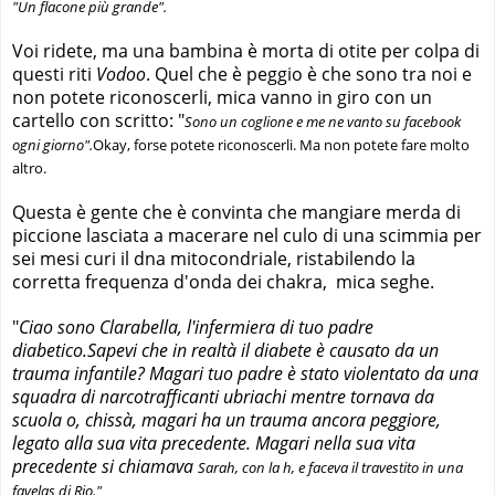
"Un flacone più grande".
Voi ridete, ma una bambina è morta di otite per colpa di
questi riti
Vodoo
. Quel che è peggio è che sono tra noi e
non potete riconoscerli, mica vanno in giro con un
cartello con scritto: "
Sono un coglione e me ne vanto su facebook
ogni giorno".
Okay, forse potete riconoscerli. Ma non potete fare molto
altro.
Questa è gente che è convinta che mangiare merda di
piccione lasciata a macerare nel culo di una scimmia per
sei mesi curi il dna mitocondriale, ristabilendo la
corretta frequenza d'onda dei chakra, mica seghe.
"
Ciao sono Clarabella, l'infermiera di tuo padre
diabetico.Sapevi che in realtà il diabete è causato da un
trauma infantile? Magari tuo padre è stato violentato da una
squadra di narcotrafficanti ubriachi mentre tornava da
scuola o, chissà, magari ha un trauma ancora peggiore,
legato alla sua vita precedente. Magari nella sua vita
precedente si chiamava
Sarah, con la h, e faceva il travestito in una
favelas di Rio."