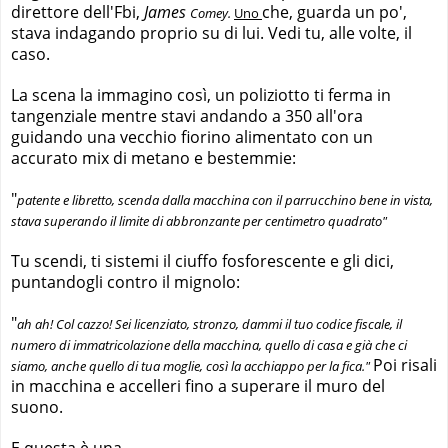
direttore dell'Fbi,
James
che, guarda un po',
Comey.
Uno
stava indagando proprio su di lui. Vedi tu, alle volte, il
caso.
La scena la immagino così, un poliziotto ti ferma in
tangenziale mentre stavi andando a 350 all'ora
guidando una vecchio fiorino alimentato con un
accurato mix di metano e bestemmie:
"
patente e libretto, scenda dalla macchina con il parrucchino bene in vista,
stava superando il limite di abbronzante per centimetro quadrato"
Tu scendi, ti sistemi il ciuffo fosforescente e gli dici,
puntandogli contro il mignolo:
"
ah ah! Col cazzo! Sei licenziato, stronzo, dammi il tuo codice fiscale, il
numero di immatricolazione della macchina, quello di casa e già che ci
Poi risali
siamo, anche quello di tua moglie, così la acchiappo per la fica."
in macchina e accelleri fino a superare il muro del
suono.
E questa è una.