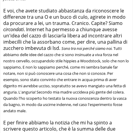
E voi, che avete studiato abbastanza da riconoscere le
differenze tra una O e un buco di culo, agirete in modo
da procurare a lei, un trauma. Cranico. Capite? Siamo
circondati
. Internet ha permesso a chiunque avesse
un'idea del cazzo di lasciarla libera ad incontrare altri
imbecilli che la assorbano come, per dire, una pallina di
zucchero imbevuta di lsd.
Sono tra noi perché siamo noi.
Tutti
abbiamo delle idee del cazzo che si sono insinuate a viva forza nel
nostro cervello, occupandolo stile hippies a Woodstock, solo che non lo
sappiamo, E non lo sappiamo perché, come mi sembra banale far
notare, non si può conoscere una cosa che non si conosce. Per
esempio, sono stato convinto che entrare in acqua prima di aver
digerito mi avrebbe ucciso, sopratutto se avevo mangiato una fetta di
anguria. L'anguria! Secondo mia madre uccideva più gente del colera.
Quando l'ho scoperto ho testato la nuova conoscenza dentro la vasca
da bagno, in modo da uscirne indenne, nel caso l'esperimento fosse
andato male.
E per finire abbiamo la notizia che mi ha spinto a
scrivere questo articolo, che è la summa delle due