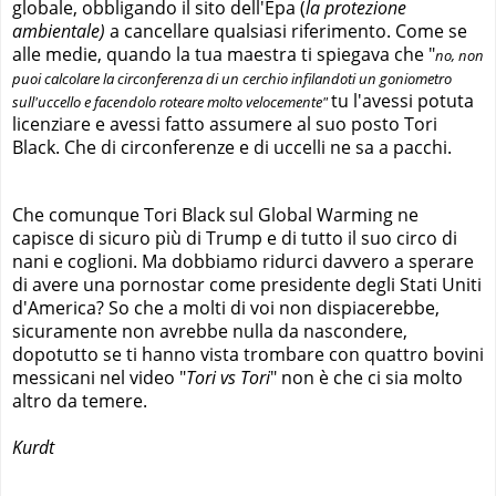
globale, obbligando il sito dell'Epa (
la protezione
ambientale)
a cancellare qualsiasi riferimento. Come se
alle medie, quando la tua maestra ti spiegava che "
no, non
puoi calcolare la circonferenza di un cerchio infilandoti un goniometro
tu l'avessi potuta
sull'uccello e facendolo roteare molto velocemente"
licenziare e avessi fatto assumere al suo posto Tori
Black. Che di circonferenze e di uccelli ne sa a pacchi.
Che comunque Tori Black sul Global Warming ne
capisce di sicuro più di Trump e di tutto il suo circo di
nani e coglioni. Ma dobbiamo ridurci davvero a sperare
di avere una pornostar come presidente degli Stati Uniti
d'America? So che a molti di voi non dispiacerebbe,
sicuramente non avrebbe nulla da nascondere,
dopotutto se ti hanno vista trombare con quattro bovini
messicani nel video "
Tori vs Tori
" non è che ci sia molto
altro da temere.
Kurdt