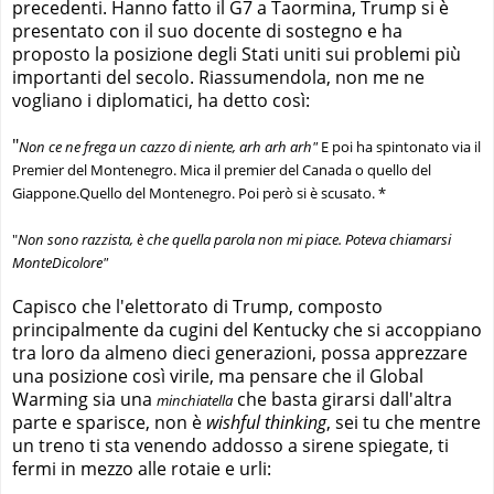
precedenti. Hanno fatto il G7 a Taormina, Trump si è
presentato con il suo docente di sostegno e ha
proposto la posizione degli Stati uniti sui problemi più
importanti del secolo. Riassumendola, non me ne
vogliano i diplomatici, ha detto così:
"
Non ce ne frega un cazzo di niente, arh arh arh"
E poi ha spintonato via il
Premier del Montenegro. Mica il premier del Canada o quello del
Giappone.Quello del Montenegro. Poi però si è scusato. *
"
Non sono razzista, è che quella parola non mi piace. Poteva chiamarsi
MonteDicolore"
Capisco che l'elettorato di Trump, composto
principalmente da cugini del Kentucky che si accoppiano
tra loro da almeno dieci generazioni, possa apprezzare
una posizione così virile, ma pensare che il Global
Warming sia una
che basta girarsi dall'altra
minchiatella
parte e sparisce, non è
wishful thinking
, sei tu che mentre
un treno ti sta venendo addosso a sirene spiegate, ti
fermi in mezzo alle rotaie e urli: