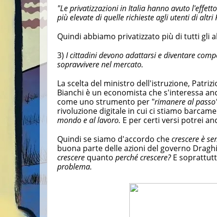
"Le privatizzazioni in Italia hanno avuto l'effet
più elevate di quelle richieste agli utenti di altri
Quindi abbiamo privatizzato più di tutti gli al
3)
I cittadini devono adattarsi e diventare com
sopravvivere nel mercato.
La scelta del ministro dell'istruzione, Patriz
Bianchi è un economista che s'interessa anc
come uno strumento per "
rimanere al passo
rivoluzione digitale in cui ci stiamo barc
mondo e al lavoro.
E per certi versi potrei 
Quindi se siamo d'accordo che
crescere è s
buona parte delle azioni del governo Dragh
crescere
quanto
perché crescere?
E soprattutt
problema.