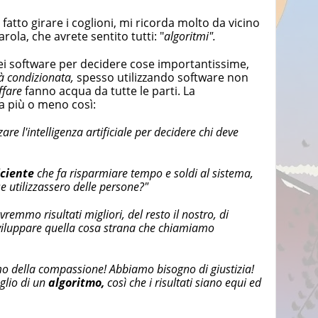
atto girare i coglioni, mi ricorda molto da vicino
ola, che avrete sentito tutti: "
algoritmi".
i, dei software per decidere cose importantissime,
tà condizionata,
spesso utilizzando software non
ffare
fanno acqua da tutte le parti. La
a più o meno così:
re l'intelligenza artificiale per decidere chi deve
iciente
che fa risparmiare tempo e soldi al sistema,
se utilizzassero delle persone?"
vremmo risultati migliori, del resto il nostro, di
sviluppare quella cosa strana che chiamiamo
o della compassione! Abbiamo bisogno di giustizia!
eglio di un
algoritmo,
così che i risultati siano equi ed