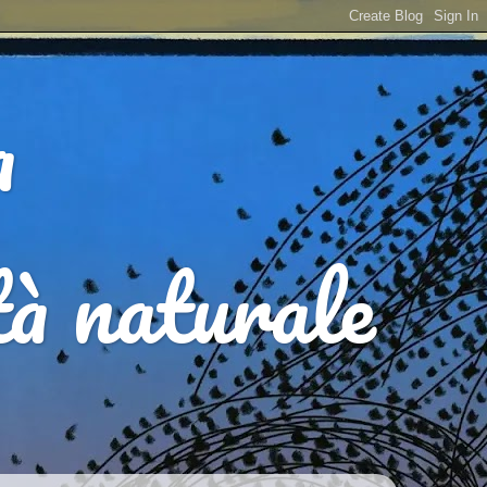
a
ità naturale