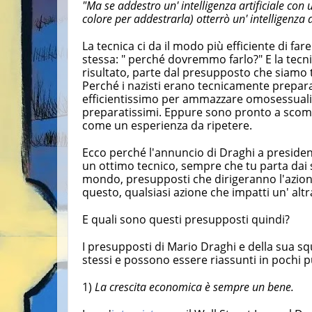
"Ma se addestro un' intelligenza artificiale con 
colore per addestrarla) otterrò un' intelligenza ar
La tecnica ci da il modo più efficiente di f
stessa: " perché dovremmo farlo?" E la tec
risultato, parte dal presupposto che siamo 
Perché i nazisti erano tecnicamente preparat
efficientissimo per ammazzare omosessuali, c
preparatissimi. Eppure sono pronto a scom
come un esperienza da ripetere.
Ecco perché l'annuncio di Draghi a president
un ottimo tecnico, sempre che tu parta dai
mondo, presupposti che dirigeranno l'azio
questo, qualsiasi azione che impatti un' altr
E quali sono questi presupposti quindi?
I presupposti di Mario Draghi e della sua s
stessi e possono essere riassunti in pochi p
1)
La crescita economica è sempre un bene.