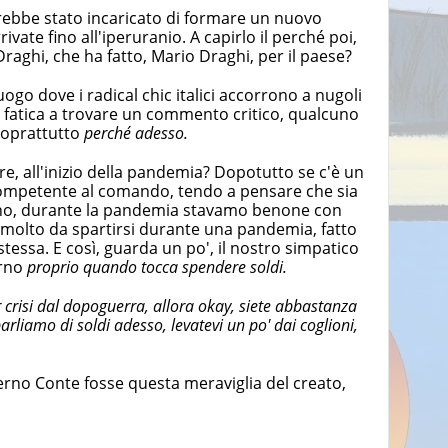
rebbe stato incaricato di formare un nuovo
ivate fino all'iperuranio. A capirlo il perché poi,
raghi, che ha fatto, Mario Draghi, per il paese?
ogo dove i radical chic italici accorrono a nugoli
 fatica a trovare un commento critico, qualcuno
soprattutto
perché adesso.
e, all'inizio della pandemia? Dopotutto se c'è un
ompetente al comando, tendo a pensare che sia
no, durante la pandemia stavamo benone con
è molto da spartirsi durante una pandemia, fatto
 stessa. E così, guarda un po', il nostro simpatico
erno
proprio quando tocca spendere soldi.
or crisi dal dopoguerra, allora okay, siete abbastanza
arliamo di soldi adesso, levatevi un po' dai coglioni,
erno Conte fosse questa meraviglia del creato,