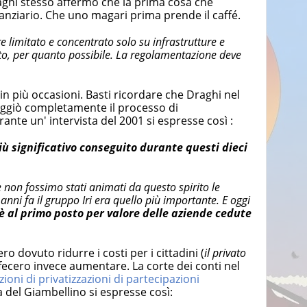
raghi stesso affermò che la prima cosa che
anziario. Che uno magari prima prende il caffé.
e limitato e concentrato solo su infrastrutture e
zato, per quanto possibile. La regolamentazione deve
in più occasioni. Basti ricordare che Draghi nel
oggiò completamente il processo di
rante un' intervista del 2001 si espresse così :
più significativo conseguito durante questi dieci
non fossimo stati animati da questo spirito le
anni fa il gruppo Iri era quello più importante. E oggi
 è al primo posto per valore delle aziende cedute
ro dovuto ridurre i costi per i cittadini (
il privato
 fecero invece aumentare. La corte dei conti nel
zioni di privatizzazioni di partecipazioni
ta del Giambellino si espresse così: