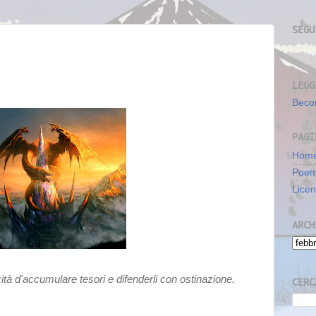
SEGU
LEGG
Beco
PAGI
Home
Poe
Lice
ARCH
cità d'accumulare tesori e difenderli con ostinazione.
CERC