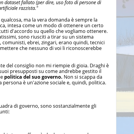
un dataset fallato (per dire, uso foto di persone di
tificiale razzista."
are qualcosa, ma la vera domanda è sempre la
nica, intesa come un modo di ottenere un certo
tutti d'accordo su quello che vogliamo ottenere.
issimi, sono riusciti a tirar su un sistema
omunisti, ebrei, zingari, erano quindi, tecnici
mettere che nessuno di voi li riconoscerebbe
e del consiglio non mi riempie di gioia. Draghi è
 suoi presupposti su come andrebbe gestito il
ne
politica del suo governo.
Non si scappa da
a persona è un'azione sociale e, quindi, politica.
quadra di governo, sono sostanzialmente gli
unti: