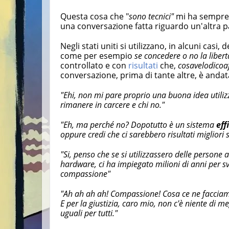
Questa cosa che "
sono tecnici"
mi ha sempre f
una conversazione fatta riguardo un'altra par
Negli stati uniti si utilizzano, in alcuni cas
come per esempio
se concedere o no la liber
controllato e con
risultati
che,
cosavelodicoa
conversazione, prima di tante altre, è andat
"Ehi, non mi pare proprio una buona idea utilizza
rimanere in carcere e chi no."
"Eh, ma perché no? Dopotutto è un sistema
eff
oppure credi che ci sarebbero risultati migliori 
"Si, penso che se si utilizzassero delle persone a
hardware, ci ha impiegato milioni di anni per 
compassione"
"Ah ah ah ah! Compassione! Cosa ce ne facciam
E per la giustizia, caro mio, non c'è niente di m
uguali per tutti."