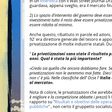
In un'
intervista
con il Wall Street Journal D
guardava, appena sveglio, era il mercato fin
2)
Lo spazio d'intervento del governo deve esser
investimenti tutto il resto deve essere privatiz
essere ridotta al minimo.
Anche questo, ribattuto in parole ed azioni, 
92' era direttore generale del tesoro e app
privatizzazione di molte industrie statali. Du
"
Le privatizzazioni sono state il risultato 
anni. Qual è stata la più importante?
«Credo sia quella che ancora dobbiamo fare. Se 
privatizzazioni non le avremmo mai fatte. Dieci 
non c’ è più. Nelle classifiche dell’ Ocse l’
Italia
al mercato».
Nota di colore, le privatizzazioni che avrebbe
è migliore e la competizione abbatte i prezzi)
li
rapporto su "
Risultati e obiettivi delle opera
pubbliche
" , non certo il gruppetto socialis