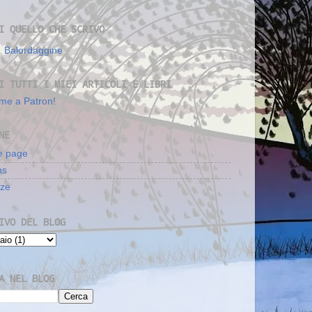
I QUELLO CHE SCRIVO
Balordaggine
I TUTTI I MIEI ARTICOLI E LIBRI
me a Patron!
NE
 page
ms
nze
IVO DEL BLOG
A NEL BLOG