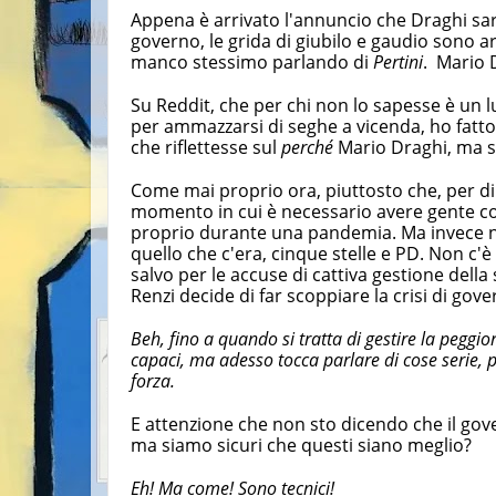
Appena è arrivato l'annuncio che Draghi sa
governo, le grida di giubilo e gaudio sono arr
manco stessimo parlando di
Pertini
. Mario D
Su Reddit, che per chi non lo sapesse è un lu
per ammazzarsi di seghe a vicenda, ho fatto
che riflettesse sul
perché
Mario Draghi, ma 
Come mai proprio ora, piuttosto che, per dir
momento in cui è necessario avere gente c
proprio durante una pandemia. Ma invece 
quello che c'era, cinque stelle e PD. Non c'
salvo per le accuse di cattiva gestione della
Renzi decide di far scoppiare la crisi di gov
Beh, fino a quando si tratta di gestire la peggi
capaci, ma adesso tocca parlare di cose serie, p
forza.
E attenzione che non sto dicendo che il gov
ma siamo sicuri che questi siano meglio?
Eh! Ma come! Sono tecnici!