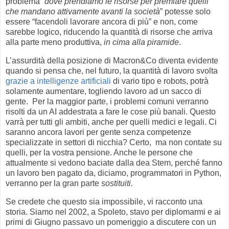
problema “
dove prendiamo le risorse per premiare quelli
che mandano attivamente avanti la società
” potesse solo
essere “facendoli lavorare ancora di più” e non, come
sarebbe logico, riducendo la quantità di risorse che arriva
alla parte meno produttiva,
in cima alla piramide
.
L’assurdità della posizione di Macron&Co diventa evidente
quando si pensa che, nel futuro, la quantità di lavoro svolta
grazie a intelligenze artificiali
di vario tipo e robots, potrà
solamente aumentare, togliendo lavoro ad un sacco di
gente. Per la maggior parte, i problemi comuni verranno
risolti da un AI addestrata a fare le cose più banali. Questo
varrà per tutti gli ambiti, anche per quelli medici e legali. Ci
saranno ancora lavori per gente senza competenze
specializzate in settori di nicchia? Certo, ma non contate su
quelli, per la vostra pensione. Anche le persone che
attualmente si vedono baciate dalla dea Stem, perché fanno
un lavoro ben pagato da, diciamo, programmatori in Python,
verranno per la gran parte
sostituiti.
Se credete che questo sia impossibile, vi racconto una
storia. Siamo nel 2002, a Spoleto, stavo per diplomarmi e ai
primi di Giugno passavo un pomeriggio a discutere con un