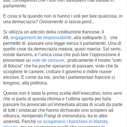
tutti, consapevoli che i voti non sarebbero mai bastati in
parlamento.
E cosa si fa quando non si hanno i voti per fare qualcosa, in
una democrazia?
Ovviamente si lascia perd...
Si utilizza un articolo della costituzione francese, il
49,
engagement de responsabilité
, alla sottoparte 3, che
permette di passare una legge senza il parlamento. Una di
quelle cose da democrazia
matura, quasi marcia
. Sul serio,
esiste davvero, e l’unica cosa che può fare l’opposizione è
presentare un
vote de censure
, praticamente il nostro “
voto
di fiducia
” che ha poche speranze di passare, visto che fa
sciogliere le camere, crollare il governo e indire nuove
elezioni. E come da noi, anche i parlamentari francesi ci
tengono, alla poltrona.
Questa non è stata la prima scelta dell’esecutivo, sono anni
che si parla di questa riforma e l’ultima spinta per farla
passare ha provocato un’immediata alzata di scudi da parte
di tutti i sindacati che hanno dichiarato uno sciopero ad
oltranza, riempendo Parigi di immondizia, tra le altre
amenità. Perché
se scioperano i banchieri in Irlanda,