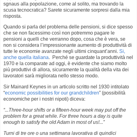
sgnaus alla popolazione, come al solito, ma trovando la
scusa tecnocratica? Sarete sicuramente sorpresi dalla mia
risposta.
Quando si parla del problema delle pensioni, si dice spesso
che se non facessimo così non potremmo pagare le
pensioni a quelli che verranno dopo, cosa che è vera, se
non si considera l’impressionante aumento di produttività di
tutte le economie avanzate negli ultimi cinquant’anni.
Si,
anche quella italiana
. Perché se guardate la produttività nel
1970 e la comparate ad oggi, è evidente che siamo molto
più produttivi di allora, sicuramente la qualità della vita dei
lavoratori sarà migliorata nello stesso modo.
Sir Mainard Keynes in un articolo scritto nel 1930 intitolato
“
economic possibilities for our grandchildren
” (possibilità
economiche per i nostri nipoti) diceva:
“...Three-hour shifts or a fifteen-hour week may put off the
problem for a great while. For three hours a day is quite
enough to satisfy the old Adam in most of us!...”
Turni di tre ore o una settimana lavorativa di quindici