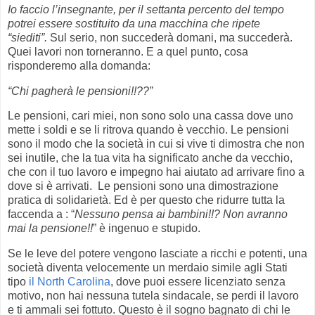
Io faccio l’insegnante, per il settanta percento del tempo
potrei essere sostituito da una macchina che ripete
“siediti”.
Sul serio, non succederà domani, ma succederà.
Quei lavori non torneranno. E a quel punto, cosa
risponderemo alla domanda:
“Chi pagherà le pensioni!!??”
Le pensioni, cari miei, non sono solo una cassa dove uno
mette i soldi e se li ritrova quando è vecchio. Le pensioni
sono il modo che la società in cui si vive ti dimostra che non
sei inutile, che la tua vita ha significato anche da vecchio,
che con il tuo lavoro e impegno hai aiutato ad arrivare fino a
dove si è arrivati. Le pensioni sono una dimostrazione
pratica di solidarietà. Ed è per questo che ridurre tutta la
faccenda a : “
Nessuno pensa ai bambini!!? Non avranno
mai la pensione!!
” è ingenuo e stupido.
Se le leve del potere vengono lasciate a ricchi e potenti, una
società diventa velocemente un merdaio simile agli Stati
tipo
il North Carolina
, dove puoi essere licenziato senza
motivo, non hai nessuna tutela sindacale, se perdi il lavoro
e ti ammali sei fottuto. Questo è il sogno bagnato di chi le