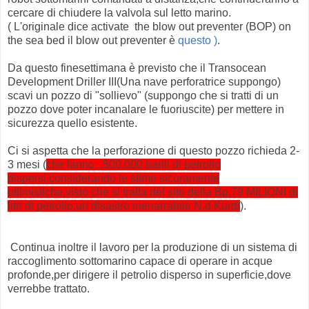
cercare di chiudere la valvola sul letto marino.
( L'originale dice activate the blow out preventer (BOP) on
the sea bed il blow out preventer è
questo )
.
Da questo finesettimana è previsto che il Transocean
Development Driller III(Una nave perforatrice suppongo)
scavi un pozzo di "sollievo" (suppongo che si tratti di un
pozzo dove poter incanalare le fuoriuscite) per mettere in
sicurezza quello esistente.
Ci si aspetta che la perforazione di questo pozzo richieda 2-
3 mesi (
che fanno ..500.000 barili di petrolio
dispersi,considerando le stime sicuramente
ottimistiche,visto che si tratta del sito della Bp,79 MILIONI di
litri di petrolio,un disastro inenarrabile N.d.Kurdt
).
Continua inoltre il lavoro per la produzione di un sistema di
raccoglimento sottomarino capace di operare in acque
profonde,per dirigere il petrolio disperso in superficie,dove
verrebbe trattato.