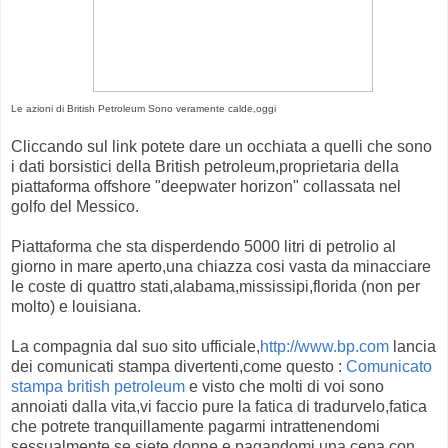
Le azioni di British Petroleum Sono veramente calde,oggi
Cliccando sul link potete dare un occhiata a quelli che sono
i dati borsistici della British petroleum,proprietaria della
piattaforma offshore "deepwater horizon" collassata nel
golfo del Messico.
Piattaforma che sta disperdendo 5000 litri di petrolio al
giorno in mare aperto,una chiazza cosi vasta da minacciare
le coste di quattro stati,alabama,mississipi,florida (non per
molto) e louisiana.
La compagnia dal suo sito ufficiale,
http://www.bp.com
lancia
dei comunicati stampa divertenti,come questo :
Comunicato
stampa british petroleum
e visto che molti di voi sono
annoiati dalla vita,vi faccio pure la fatica di tradurvelo,fatica
che potrete tranquillamente pagarmi intrattenendomi
sessualmente se siete donne,e pagandomi una cena con