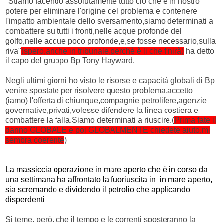
"Stiamo facendo assolutamente tutto ciò che è in nostro
potere per eliminare l'origine del problema e contenere
l'impatto ambientale dello sversamento,siamo determinati a
combattere su tutti i fronti,nelle acque profonde del
golfo,nelle acque poco profonde,e,se fosse necessario,sulla
riva"
(spero,anche in tribunale,perchè è li che finirà
)
ha detto
il capo del gruppo Bp Tony Hayward.
Negli ultimi giorni ho visto le risorse e capacità globali di Bp
venire spostate per risolvere questo problema,accetto
(iamo) l'offerta di chiunque,compagnie petrolifere,agenzie
governative,privati,volesse difendere la linea costiera e
combattere la falla.Siamo determinati a riuscire.(
Prima fate il
danno GLOBALE e poi GLOBALMENTE chiedete aiuto,mi
sembra coerente
)
La massiccia operazione in mare aperto che è in corso da
una settimana ha affrontato la fuoriuscita in in mare aperto,
sia scremando e dividendo il petrolio che applicando
disperdenti
Si teme, però, che il tempo e le correnti sposteranno la