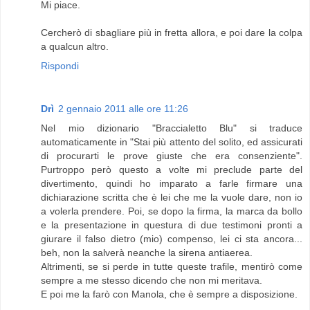
Mi piace.
Cercherò di sbagliare più in fretta allora, e poi dare la colpa
a qualcun altro.
Rispondi
Drì
2 gennaio 2011 alle ore 11:26
Nel mio dizionario "Braccialetto Blu" si traduce
automaticamente in "Stai più attento del solito, ed assicurati
di procurarti le prove giuste che era consenziente".
Purtroppo però questo a volte mi preclude parte del
divertimento, quindi ho imparato a farle firmare una
dichiarazione scritta che è lei che me la vuole dare, non io
a volerla prendere. Poi, se dopo la firma, la marca da bollo
e la presentazione in questura di due testimoni pronti a
giurare il falso dietro (mio) compenso, lei ci sta ancora...
beh, non la salverà neanche la sirena antiaerea.
Altrimenti, se si perde in tutte queste trafile, mentirò come
sempre a me stesso dicendo che non mi meritava.
E poi me la farò con Manola, che è sempre a disposizione.