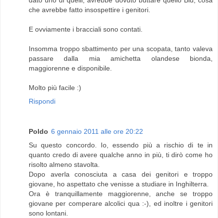
dato uno di quelli, avrebbe dovuto buttare quello Blu, cosa
che avrebbe fatto insospettire i genitori.
E ovviamente i bracciali sono contati.
Insomma troppo sbattimento per una scopata, tanto valeva
passare dalla mia amichetta olandese bionda,
maggiorenne e disponibile.
Molto più facile :)
Rispondi
Poldo
6 gennaio 2011 alle ore 20:22
Su questo concordo. Io, essendo più a rischio di te in
quanto credo di avere qualche anno in più, ti dirò come ho
risolto almeno stavolta.
Dopo averla conosciuta a casa dei genitori e troppo
giovane, ho aspettato che venisse a studiare in Inghilterra.
Ora è tranquillamente maggiorenne, anche se troppo
giovane per comperare alcolici qua :-), ed inoltre i genitori
sono lontani.