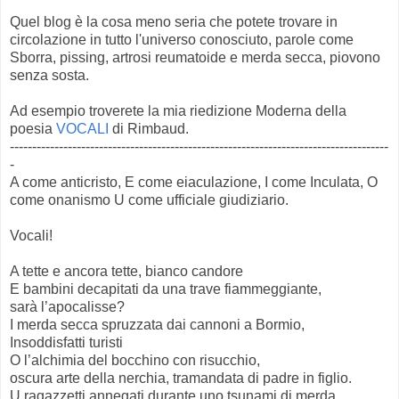
Quel blog è la cosa meno seria che potete trovare in
circolazione in tutto l'universo conosciuto, parole come
Sborra, pissing, artrosi reumatoide e merda secca, piovono
senza sosta.
Ad esempio troverete la mia riedizione Moderna della
poesia
VOCALI
di Rimbaud.
-------------------------------------------------------------------------------------
-
A come anticristo, E come eiaculazione, I come Inculata, O
come onanismo U come ufficiale giudiziario.
Vocali!
A tette e ancora tette, bianco candore
E bambini decapitati da una trave fiammeggiante,
sarà l’apocalisse?
I merda secca spruzzata dai cannoni a Bormio,
Insoddisfatti turisti
O l’alchimia del bocchino con risucchio,
oscura arte della nerchia, tramandata di padre in figlio.
U ragazzetti annegati durante uno tsunami di merda,