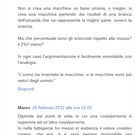
Non si crea una macchina su base umana, o meglio, si
crea una macchina partendo dai risultati di una branca
dell'umanità che ne rappresenta la miglior parte, ovvero la
scienza.
Ma che percentuale sono gli scienziati rispetto alla massa?
il 2%? meno?
In ogni caso l'argomentazione è facilmente smontabile con
l'analogia:
"L'uomo ha inventato le macchine, e le macchine sono più
veloci degli uomini."
Rispondi
Maroc
26 febbraio 2011 alle ore 16:02
Dipende dai punti di vista in cui una cosa/persona è
superiore ad un'altra cosa/persona.
Io nella fattispecie ho messo in evidenza il valore creativo
umano, che era, è e sarà sempre inarrivabile per