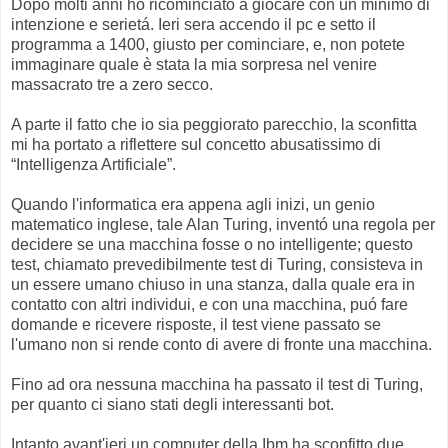
Dopo molti anni ho ricominciato a giocare con un minimo di
intenzione e serietá. Ieri sera accendo il pc e setto il
programma a 1400, giusto per cominciare, e, non potete
immaginare quale è stata la mia sorpresa nel venire
massacrato tre a zero secco.
A parte il fatto che io sia peggiorato parecchio, la sconfitta
mi ha portato a riflettere sul concetto abusatissimo di
“Intelligenza Artificiale”.
Quando l'informatica era appena agli inizi, un genio
matematico inglese, tale Alan Turing, inventó una regola per
decidere se una macchina fosse o no intelligente; questo
test, chiamato prevedibilmente test di Turing, consisteva in
un essere umano chiuso in una stanza, dalla quale era in
contatto con altri individui, e con una macchina, puó fare
domande e ricevere risposte, il test viene passato se
l'umano non si rende conto di avere di fronte una macchina.
Fino ad ora nessuna macchina ha passato il test di Turing,
per quanto ci siano stati degli interessanti bot.
Intanto avant'ieri un computer della Ibm ha sconfitto due