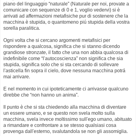
piano del linguaggio “naturale” (Naturale per noi, provate a
comunicare con sequenze di 0 e 1, voglio vedervi) si è
arrivati ad affermazioni metafisiche pur di sostenere che la
macchina è stupida, o quantomeno piú stupida della vostra
sorella paralitica.
Ogni volta che si cercano argomenti metafisici per
rispondere a qualcosa, significa che si stanno dicendo
grandiose stronzate, il fatto che una non abbia qualcosa di
indefinibile come “l'autocoscienza” non significa che sia
stupida, significa solo che si sta cercando di sollevare
l'asticella fin sopra il cielo, dove nessuna macchina potrá
mai arrivare.
E nel momento in cui ipoteticamente ci arrivasse qualcuno
direbbe che “non hanno un anima”.
Il punto è che si sta chiedendo alla macchina di diventare
un essere umano, e se questo non svela molto sulla
macchina, svela invece moltissimo sull'ego umano, abituato
a rimandare e confrontare a se stesso qualsiasi cosa
provenga dall'esterno, svalutandola se non gli assomiglia.