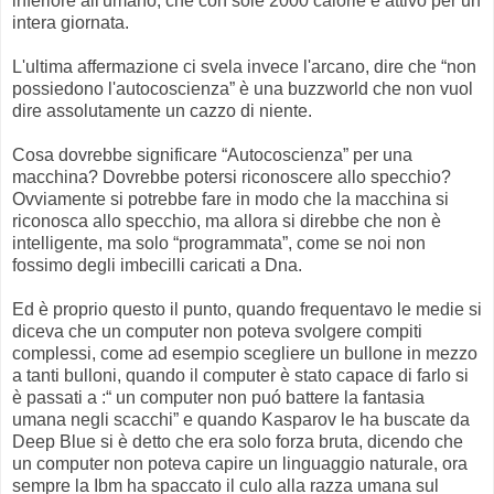
inferiore all'umano, che con sole 2000 calorie è attivo per un
intera giornata.
L'ultima affermazione ci svela invece l'arcano, dire che “non
possiedono l'autocoscienza” è una buzzworld che non vuol
dire assolutamente un cazzo di niente.
Cosa dovrebbe significare “Autocoscienza” per una
macchina? Dovrebbe potersi riconoscere allo specchio?
Ovviamente si potrebbe fare in modo che la macchina si
riconosca allo specchio, ma allora si direbbe che non è
intelligente, ma solo “programmata”, come se noi non
fossimo degli imbecilli caricati a Dna.
Ed è proprio questo il punto, quando frequentavo le medie si
diceva che un computer non poteva svolgere compiti
complessi, come ad esempio scegliere un bullone in mezzo
a tanti bulloni, quando il computer è stato capace di farlo si
è passati a :“ un computer non puó battere la fantasia
umana negli scacchi” e quando Kasparov le ha buscate da
Deep Blue si è detto che era solo forza bruta, dicendo che
un computer non poteva capire un linguaggio naturale, ora
sempre la Ibm ha spaccato il culo alla razza umana sul