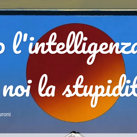
l'intelligenz
 noi la stupid
a i neuroni