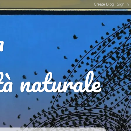
a
ità naturale