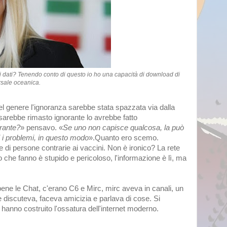
 dati? Tenendo conto di questo io ho una capacità di download di
sale oceanica.
l genere l'ignoranza sarebbe stata spazzata via dalla
i sarebbe rimasto ignorante lo avrebbe fatto
rante?
» pensavo. «
Se uno non capisce qualcosa, la può
i i problemi, in questo modo
».Quanto ero scemo.
 di persone contrarie ai vaccini. Non è ironico? La rete
o che fanno è stupido e pericoloso, l'informazione è lì, ma
bene le Chat, c'erano C6 e Mirc, mirc aveva in canali, un
 e discuteva, faceva amicizia e parlava di cose. Si
 hanno costruito l'ossatura dell'internet moderno.