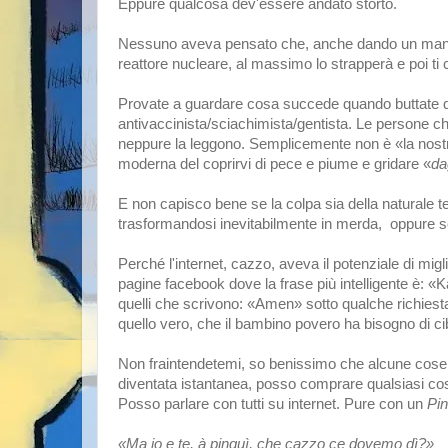
Eppure qualcosa dev'essere andato storto.
Nessuno aveva pensato che, anche dando un manuale
reattore nucleare, al massimo lo strapperà e poi ti 
Provate a guardare cosa succede quando buttate q
antivaccinista/sciachimista/gentista. Le persone che 
neppure la leggono. Semplicemente non è «la nostra
moderna del coprirvi di pece e piume e gridare «
da
E non capisco bene se la colpa sia della naturale
trasformandosi inevitabilmente in merda, oppure s
Perché l'internet, cazzo, aveva il potenziale di miglio
pagine facebook dove la frase più intelligente è: «
quelli che scrivono: «Amen» sotto qualche richiesta 
quello vero, che il bambino povero ha bisogno di ci
Non fraintendetemi, so benissimo che alcune cose 
diventata istantanea, posso comprare qualsiasi cosa 
Posso parlare con tutti su internet. Pure con un
Pin
«Ma io e te, à pinguì, che cazzo ce dovemo dì?»