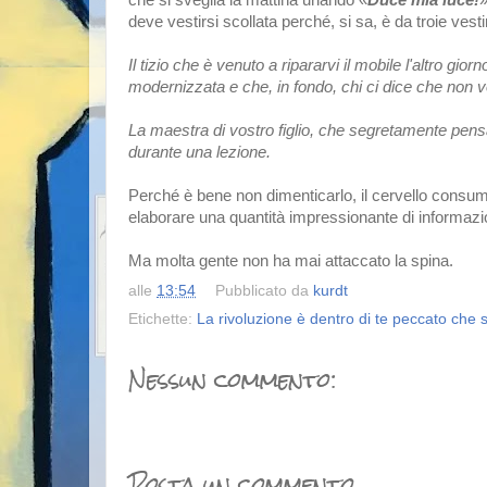
deve vestirsi scollata perché, si sa, è da troie vestir
Il tizio che è venuto a ripararvi il mobile l'altro gio
modernizzata e che, in fondo, chi ci dice che non vo
La maestra di vostro figlio, che segretamente pensa 
durante una lezione.
Perché è bene non dimenticarlo, il cervello consu
elaborare una quantità impressionante di informazio
Ma molta gente non ha mai attaccato la spina.
alle
13:54
Pubblicato da
kurdt
Etichette:
La rivoluzione è dentro di te peccato che s
Nessun commento:
Posta un commento