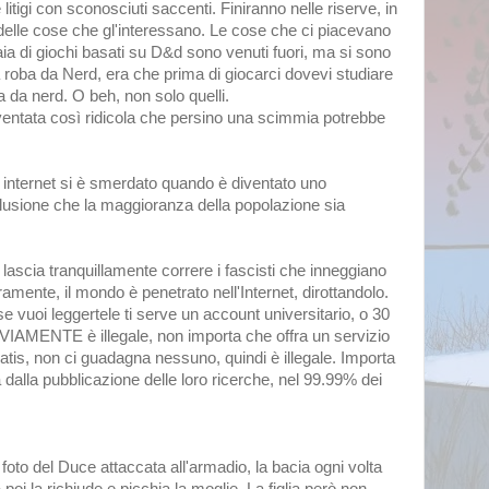
e litigi con sconosciuti saccenti. Finiranno nelle riserve, in
delle cose che gl'interessano. Le cose che ci piacevano
a di giochi basati su D&d sono venuti fuori, ma si sono
 roba da Nerd, era che prima di giocarci dovevi studiare
a da nerd. O beh, non solo quelli.
iventata così ridicola che persino una scimmia potrebbe
o internet si è smerdato quando è diventato uno
clusione che la maggioranza della popolazione sia
ascia tranquillamente correre i fascisti che inneggiano
ramente, il mondo è penetrato nell'Internet, dirottandolo.
 vuoi leggertele ti serve un account universitario, o 30
VIAMENTE è illegale, non importa che offra un servizio
gratis, non ci guadagna nessuno, quindi è illegale. Importa
dalla pubblicazione delle loro ricerche, nel 99.99% dei
foto del Duce attaccata all'armadio, la bacia ogni volta
 poi la richiude e picchia la moglie. La figlia però non