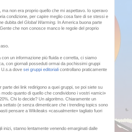
 ma non era proprio quello che mi aspettavo. Io speravo
ria condizione, per capire meglio cosa fare di se stessi e
he dubita del
Global Warming.
In America buona parte
 Gente che non conosce manco le regole del proprio
caso.
con un informazione più fluida e corretta, ci siamo
aca, con giornali posseduti ormai da pochissimi gruppi
i U.s.a dove
sei gruppi editoriali
controllano praticamente
arte dei link redirigono a quei gruppi, se poi siete su
 modo quanto di quello che condividono i vostri «amici»
del 20%. Chi lo decide? Un algoritmo. Chiaramente un
 ha settato (e senza dimenticare che i trending topics sono
basti pensare a Wikileaks «casualmente» tagliato fuori
 agli inizi, stanno lentamente venendo emarginati dalle