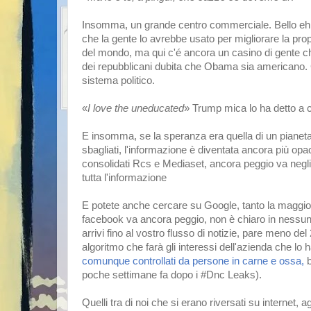
Insomma, un grande centro commerciale. Bello eh,
che la gente lo avrebbe usato per migliorare la prop
del mondo, ma qui c'é ancora un casino di gente c
dei repubblicani dubita che Obama sia americano.
sistema politico.
«
I love the uneducated
» Trump mica lo ha detto a 
E insomma, se la speranza era quella di un pianeta 
sbagliati, l'informazione è diventata ancora più op
consolidati Rcs e Mediaset, ancora peggio va negl
tutta l'informazione
E potete anche cercare su Google, tanto la maggior p
facebook va ancora peggio, non è chiaro in nessun
arrivi fino al vostro flusso di notizie, pare meno 
algoritmo che farà gli interessi dell'azienda che lo
comunque controllati da persone in carne e ossa,
poche settimane fa dopo i #Dnc Leaks).
Quelli tra di noi che si erano riversati su internet,