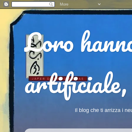
Loro hanno 
artificiale,
                                  Il blog che ti arrizz