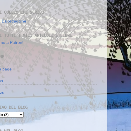
I QUELLO CHE SCRIVO
Balordaggine
I TUTTI I MIEI ARTICOLI E LIBRI
me a Patron!
NE
 page
ms
nze
IVO DEL BLOG
A NEL BLOG