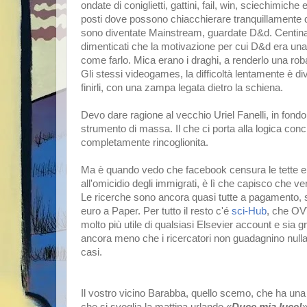
ondate di coniglietti, gattini, fail, win, sciechimiche 
posti dove possono chiacchierare tranquillamente 
sono diventate Mainstream, guardate D&d. Centinai
dimenticati che la motivazione per cui D&d era una
come farlo. Mica erano i draghi, a renderlo una rob
Gli stessi videogames, la difficoltà lentamente è d
finirli, con una zampa legata dietro la schiena.
Devo dare ragione al vecchio Uriel Fanelli, in fond
strumento di massa. Il che ci porta alla logica con
completamente rincoglionita.
Ma è quando vedo che facebook censura le tette e l
all'omicidio degli immigrati, è lì che capisco che ve
Le ricerche sono ancora quasi tutte a pagamento, se
euro a Paper. Per tutto il resto c'é
sci-Hub
, che OV
molto più utile di qualsiasi Elsevier account e sia 
ancora meno che i ricercatori non guadagnino nulla 
casi.
Il vostro vicino Barabba, quello scemo, che ha una 
che si sveglia la mattina urlando «
Duce mia luce!
»