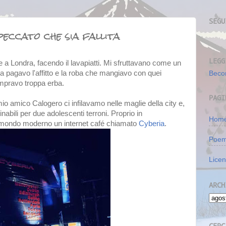
SEGU
peccato che sia fallita
LEGG
 a Londra, facendo il lavapiatti. Mi sfruttavano come un
 pagavo l'affitto e la roba che mangiavo con quei
Beco
mpravo troppa erba.
PAGI
mio amico Calogero ci infilavamo nelle maglie della city e,
bili per due adolescenti terroni. Proprio in
Home
l mondo moderno un internet café chiamato
Cyberia
.
Poe
Lice
ARCH
CERC