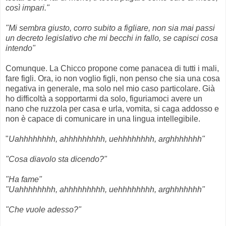
così impari."
"Mi sembra giusto, corro subito a figliare, non sia mai passi
un decreto legislativo che mi becchi in fallo, se capisci cosa
intendo"
Comunque. La Chicco propone come panacea di tutti i mali,
fare figli. Ora, io non voglio figli, non penso che sia una cosa
negativa in generale, ma solo nel mio caso particolare. Già
ho difficoltà a sopportarmi da solo, figuriamoci avere un
nano che ruzzola per casa e urla, vomita, si caga addosso e
non è capace di comunicare in una lingua intellegibile.
"
Uahhhhhhhh, ahhhhhhhhh, uehhhhhhhh, arghhhhhhh"
"Cosa diavolo sta dicendo?"
"Ha fame"
"
Uahhhhhhhh, ahhhhhhhhh, uehhhhhhhh, arghhhhhhh"
"Che vuole adesso?"