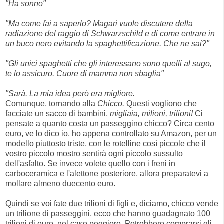
"Ha sonno"
"Ma come fai a saperlo? Magari vuole discutere della
radiazione del raggio di Schwarzschild e di come entrare in
un buco nero evitando la spaghettificazione. Che ne sai?"
"Gli unici spaghetti che gli interessano sono quelli al sugo,
te lo assicuro. Cuore di mamma non sbaglia"
"Sarà. La mia idea però era migliore.
Comunque, tornando alla
Chicco.
Questi vogliono che
facciate un sacco di bambini,
migliaia, milioni, trilioni!
Ci
pensate a quanto costa un passeggino chicco? Circa cento
euro, ve lo dico io, ho appena controllato su Amazon, per un
modello piuttosto triste, con le rotelline così piccole che il
vostro piccolo mostro sentirà ogni piccolo sussulto
dell'asfalto. Se invece volete quello con i freni in
carboceramica e l'alettone posteriore, allora preparatevi a
mollare almeno duecento euro.
Quindi se voi fate due trilioni di figli e, diciamo, chicco vende
un trilione di passeggini, ecco che hanno guadagnato 100
trilioni di euro, nel caso peggiore. Potrebbero comprarsi gli