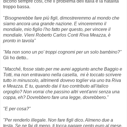
dicono sempre così, che il problema dell'Italia è la natalità
troppo bassa.
"
Bisognerebbe fare più figli, dimostreremmo al mondo che
siamo ancora una grande nazione. E vinceremmo il
mondiale, mio figlio l'ho fatto per questo, per vincere il
mondiale. Vieni Roberto Carlos Conti Riva Meazza, è
pronto in tavola"
"Ma non sono un po' troppi cognomi per un solo bambino?"
Gli ho detto..
"
Macché, fosse stato per me avrei aggiunto anche Baggio e
Totti, ma non entravano nella casella, mi è toccato scrivere
tutto in minuscolo, altrimenti dovevo toglier via uno tra Riva
e Meazza. E tu, quando dai il tuo contributo all'italico
orgoglio? Non vorrai che passino altri vent'anni senza una
coppa, eh? Dovrebbero fare una legge, dovrebbero."
"E per cosa?"
"Per renderlo illegale. Non fare figli dico. Almeno due a
testa. Se ne fai di meno, ti tocca pagare cento euro al mese,