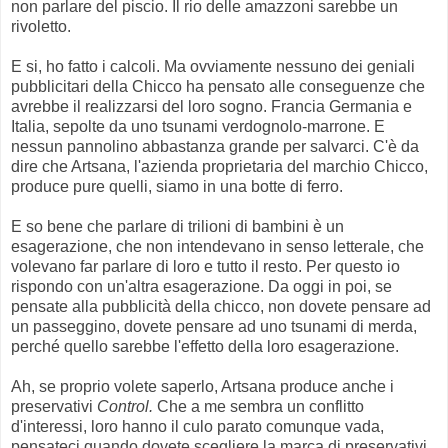
non parlare del piscio. Il rio delle amazzoni sarebbe un
rivoletto.
E si, ho fatto i calcoli. Ma ovviamente nessuno dei geniali
pubblicitari della Chicco ha pensato alle conseguenze che
avrebbe il realizzarsi del loro sogno. Francia Germania e
Italia, sepolte da uno tsunami verdognolo-marrone. E
nessun pannolino abbastanza grande per salvarci. C'è da
dire che Artsana, l'azienda proprietaria del marchio Chicco,
produce pure quelli, siamo in una botte di ferro.
E so bene che parlare di trilioni di bambini è un
esagerazione, che non intendevano in senso letterale, che
volevano far parlare di loro e tutto il resto. Per questo io
rispondo con un'altra esagerazione. Da oggi in poi, se
pensate alla pubblicità della chicco, non dovete pensare ad
un passeggino, dovete pensare ad uno tsunami di merda,
perché quello sarebbe l'effetto della loro esagerazione.
Ah, se proprio volete saperlo, Artsana produce anche i
preservativi
Control.
Che a me sembra un conflitto
d'interessi, loro hanno il culo parato comunque vada,
pensateci quando dovete scegliere la marca di preservativi