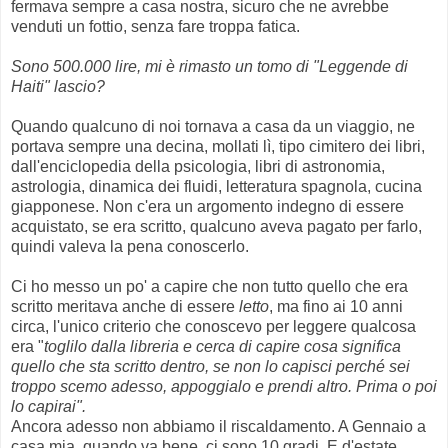
fermava sempre a casa nostra, sicuro che ne avrebbe
venduti un fottio, senza fare troppa fatica.
Sono 500.000 lire, mi è rimasto un tomo di "Leggende di
Haiti" lascio?
Quando qualcuno di noi tornava a casa da un viaggio, ne
portava sempre una decina, mollati lì, tipo cimitero dei libri,
dall'enciclopedia della psicologia, libri di astronomia,
astrologia, dinamica dei fluidi, letteratura spagnola, cucina
giapponese. Non c'era un argomento indegno di essere
acquistato, se era scritto, qualcuno aveva pagato per farlo,
quindi valeva la pena conoscerlo.
Ci ho messo un po' a capire che non tutto quello che era
scritto meritava anche di essere
letto
, ma fino ai 10 anni
circa, l'unico criterio che conoscevo per leggere qualcosa
era "
toglilo dalla libreria e cerca di capire cosa significa
quello che sta scritto dentro, se non lo capisci perché sei
troppo scemo adesso, appoggialo e prendi altro. Prima o poi
lo capirai".
Ancora adesso non abbiamo il riscaldamento. A Gennaio a
casa mia, quando va bene, ci sono 10 gradi. E d'estate,