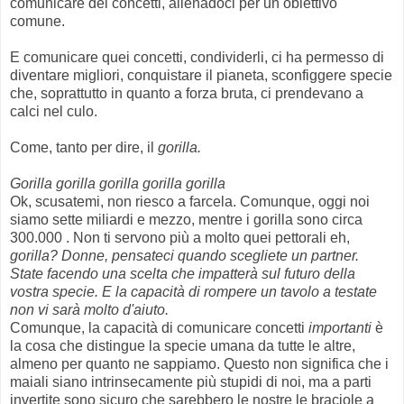
comunicare dei concetti, allenadoci per un obiettivo
comune.
E comunicare quei concetti, condividerli, ci ha permesso di
diventare migliori, conquistare il pianeta, sconfiggere specie
che, soprattutto in quanto a forza bruta, ci prendevano a
calci nel culo.
Come, tanto per dire, il
gorilla.
Gorilla gorilla gorilla gorilla gorilla
Ok, scusatemi, non riesco a farcela. Comunque, oggi noi
siamo sette miliardi e mezzo, mentre i gorilla sono circa
300.000 . Non ti servono più a molto quei pettorali eh,
gorilla? Donne, pensateci quando scegliete un partner.
State facendo una scelta che impatterà sul futuro della
vostra specie. E la capacità di rompere un tavolo a testate
non vi sarà molto d'aiuto.
Comunque, la capacità di comunicare concetti
importanti
è
la cosa che distingue la specie umana da tutte le altre,
almeno per quanto ne sappiamo. Questo non significa che i
maiali siano intrinsecamente più stupidi di noi, ma a parti
invertite sono sicuro che sarebbero le nostre le braciole a