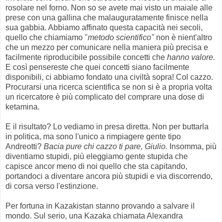
rosolare nel forno. Non so se avete mai visto un maiale alle
prese con una gallina che malauguratamente finisce nella
sua gabbia. Abbiamo affinato questa capacità nei secoli,
quello che chiamiamo "
metodo scientifico"
non è nient'altro
che un mezzo per comunicare nella maniera più precisa e
facilmente riproducibile possibile concetti che
hanno valore.
E così pensereste che quei concetti siano facilmente
disponibili, ci abbiamo fondato una civiltà sopra! Col cazzo.
Procurarsi una ricerca scientifica se non si è a propria volta
un ricercatore è più complicato del comprare una dose di
ketamina.
E il risultato? Lo vediamo in presa diretta. Non per buttarla
in politica, ma sono l'unico a rimpiagere gente tipo
Andreotti?
Bacia pure chi cazzo ti pare, Giulio.
Insomma, più
diventiamo stupidi, più eleggiamo gente stupida che
capisce ancor meno di noi quello che sta capitando,
portandoci a diventare ancora più stupidi e via discorrendo,
di corsa verso l'estinzione.
Per fortuna in Kazakistan stanno provando a salvare il
mondo. Sul serio, una Kazaka chiamata Alexandra