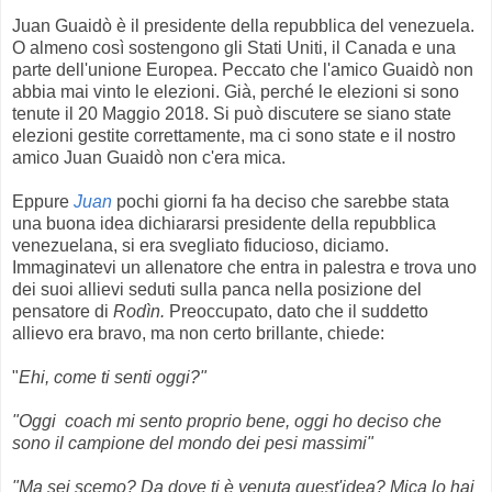
Juan Guaidò è il presidente della repubblica del venezuela.
O almeno così sostengono gli Stati Uniti, il Canada e una
parte dell'unione Europea. Peccato che l'amico Guaidò non
abbia mai vinto le elezioni. Già, perché le elezioni si sono
tenute il 20 Maggio 2018. Si può discutere se siano state
elezioni gestite correttamente, ma ci sono state e il nostro
amico Juan Guaidò non c'era mica.
Eppure
Juan
pochi giorni fa ha deciso che sarebbe stata
una buona idea dichiararsi presidente della repubblica
venezuelana, si era svegliato fiducioso, diciamo.
Immaginatevi un allenatore che entra in palestra e trova uno
dei suoi allievi seduti sulla panca nella posizione del
pensatore di
Rodìn.
Preoccupato, dato che il suddetto
allievo era bravo, ma non certo brillante, chiede:
"
Ehi, come ti senti oggi?"
"Oggi coach mi sento proprio bene, oggi ho deciso che
sono il campione del mondo dei pesi massimi"
"Ma sei scemo? Da dove ti è venuta quest'idea? Mica lo hai