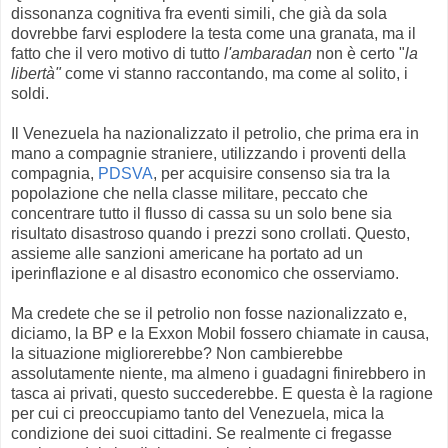
dissonanza cognitiva fra eventi simili, che già da sola
dovrebbe farvi esplodere la testa come una granata, ma il
fatto che il vero motivo di tutto
l'ambaradan
non è certo "
la
libertà"
come vi stanno raccontando, ma come al solito, i
soldi.
Il Venezuela ha nazionalizzato il petrolio, che prima era in
mano a compagnie straniere, utilizzando i proventi della
compagnia,
PDSVA
, per acquisire consenso sia tra la
popolazione che nella classe militare, peccato che
concentrare tutto il flusso di cassa su un solo bene sia
risultato disastroso quando i prezzi sono crollati. Questo,
assieme alle sanzioni americane ha portato ad un
iperinflazione e al disastro economico che osserviamo.
Ma credete che se il petrolio non fosse nazionalizzato e,
diciamo, la BP e la Exxon Mobil fossero chiamate in causa,
la situazione migliorerebbe? Non cambierebbe
assolutamente niente, ma almeno i guadagni finirebbero in
tasca ai privati, questo succederebbe. E questa è la ragione
per cui ci preoccupiamo tanto del Venezuela, mica la
condizione dei suoi cittadini. Se realmente ci fregasse