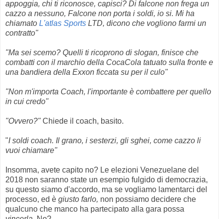
appoggia, chi ti riconosce, capisci? Di falcone non frega un
cazzo a nessuno, Falcone non porta i soldi, io si. Mi ha
chiamato
L'atlas Sports
LTD, dicono che vogliono farmi un
contratto"
"Ma sei scemo? Quelli ti ricoprono di slogan, finisce che
combatti con il marchio della CocaCola tatuato sulla fronte e
una bandiera della Exxon ficcata su per il culo"
"Non m'importa Coach, l'importante è combattere per quello
in cui credo"
"Ovvero?"
Chiede il coach, basito.
"
I soldi coach. Il grano, i sesterzi, gli sghei, come cazzo li
vuoi chiamare"
Insomma, avete capito no? Le elezioni Venezuelane del
2018 non saranno state un esempio fulgido di democrazia,
su questo siamo d'accordo, ma se vogliamo lamentarci del
processo, ed è
giusto farlo,
non possiamo decidere che
qualcuno che manco ha partecipato alla gara possa
vincerla.
No?