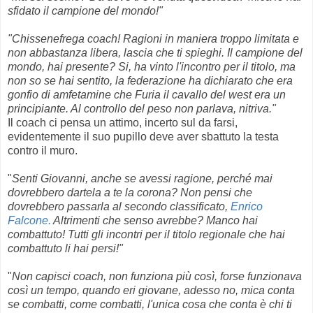
sfidato il campione del mondo!"
"Chissenefrega coach! Ragioni in maniera troppo limitata e
non abbastanza libera, lascia che ti spieghi. Il campione del
mondo, hai presente? Si, ha vinto l'incontro per il titolo, ma
non so se hai sentito, la federazione ha dichiarato che era
gonfio di amfetamine che Furia il cavallo del west era un
principiante. Al controllo del peso non parlava, nitriva."
Il coach ci pensa un attimo, incerto sul da farsi,
evidentemente il suo pupillo deve aver sbattuto la testa
contro il muro.
"
Senti Giovanni, anche se avessi ragione, perché mai
dovrebbero dartela a te la corona? Non pensi che
dovrebbero passarla al secondo classificato,
Enrico
Falcone.
Altrimenti che senso avrebbe? Manco hai
combattuto! Tutti gli incontri per il titolo regionale che hai
combattuto li hai persi!"
"
Non capisci coach, non funziona più così, forse funzionava
così un tempo, quando eri giovane, adesso no, mica conta
se combatti, come combatti, l'unica cosa che conta è chi ti