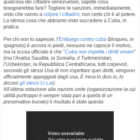
qualcosa dei cittadini venezuelani, sapete cosa
bisognerebbe fare? Togliere le sanzioni, immediatamente,
visto che vanno a
colpire i cittadini
, non certo chi è al potere.
La stessa cosa che abbiamo visto succedere a Cuba, in
pratica.
Per chi non lo sapesse, l
'Embargo contro cuba
(
bloqueo, in
spagnolo)
è ancora in piedi, nessuno ne capisce il motivo,
ma la scusa ufficiale è che "
Cuba non rispetta i diritti umani
"
(ma l'Arabia Saudita, la
Somalia, il Turkmenistan,
l'Uzbekistan, la Repubblica Centrafricana, tutti colpevoli,
secondo gli stessi Usa di non rispettare quei diritti, vengono
ufficialmente appoggiati dagli usa
.
E mica lo dico io, lo
dicono
gli stessi U.s.a!
)
All'ultima votazione alle
nazioni unite (organizzazione la cui
utilità purtroppo è sempre stata pari a quella di un
preservativo bucato)
il risultato è stato questo
: