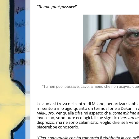
"Tu non puoi passave!"
"Tu non puoi passave, cavo, a meno che non acqvisti ques
la scuola si trova nel centro di Milano, per arrivarci 
mi sento a mio agio quanto un termosifone a Dakar, in 
Mila-Euro
. Per quella cifra mi aspetto che,
come minimo
a
invece no, sono pure ecologici, il che significa "
nessun ani
disprezzo, ma ne sono calamitato, voglio dire, se li ven
piacerebbe conoscerlo.
"
Ciao, sono quella che ha comprato il giubbotto in eco-pell