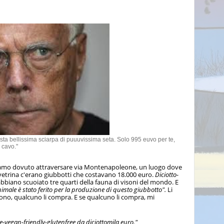
ta bellissima sciarpa di puuuvissima seta. Solo 995 euvo per te,
cavo."
abbiamo dovuto attraversare via Montenapoleone, un luogo dove
vetrina c'erano giubbotti che costavano 18.000 euro.
Diciotto-
bbiano scuoiato tre quarti della fauna di visoni del mondo. E
male è stato ferito per la produzione di questo giubbotto".
Li
dono, qualcuno li compra. E se qualcuno li compra, mi
e-vegan-friendly-glutenfree da diciottomila euro."