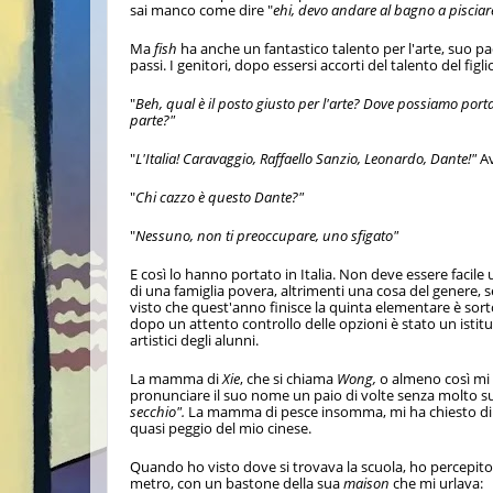
sai manco come dire "
ehi, devo andare al bagno a piscia
Ma
fish
ha anche un fantastico talento per l'arte, suo pad
passi. I genitori, dopo essersi accorti del talento del fig
"
Beh, qual è il posto giusto per l'arte? Dove possiamo portar
parte?"
"
L'Italia! Caravaggio, Raffaello Sanzio, Leonardo, Dante!"
Av
"
Chi cazzo è questo Dante?"
"
Nessuno, non ti preoccupare, uno sfigato"
E così lo hanno portato in Italia. Non deve essere facile 
di una famiglia povera, altrimenti una cosa del genere, 
visto che quest'anno finisce la quinta elementare è sort
dopo un attento controllo delle opzioni è stato un istitut
artistici degli alunni.
La mamma di
Xie
, che si chiama
Wong,
o almeno così mi 
pronunciare il suo nome un paio di volte senza molto su
secchio".
La mamma di pesce insomma,
mi ha chiesto di
quasi peggio del mio cinese.
Quando ho visto dove si trovava la scuola, ho percepit
metro, con un bastone della sua
maison
che mi urlava: