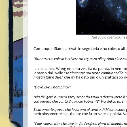
Nel vuoto cosmico, ne
Comunque. Siamo arrivati in segreteria e ho chiesto all'a
"
Buonasera, volevo iscrivere un ragazzo alla prima classe d
La mia amica Wong non era vestita da parata, io nem
lontano dal livello "
se t'incontro sul treno cambio sedile,
magari tutt'e due."
che mi ha dato più d'un grattacapo nel
"
Dove vive il bambino?"
"
Via dei gatti numero zero, seconda stella a destra verso il m
con Pierino che canta Via Paolo Fabris 43"
Ho detto io, si
Sicuramente questi che lavorano al centro di Milano sono g
pericolosamente al pulsante che fa arrivare la polizia.
No
"
Cioè, volevo dire che vive in Via Periferia Nord di Milano,