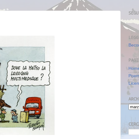
SEGU
LEGG
Beco
PAGI
Home
Poe
Lice
ARCH
CERC