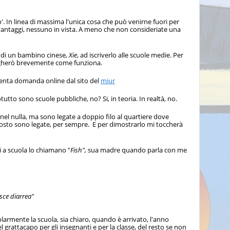
'. In linea di massima l'unica cosa che può venirne fuori per
vantaggi, nessuno in vista. A meno che non consideriate una
e di un bambino cinese,
Xie
, ad iscriverlo alle scuole medie. Per
egherò brevemente come funziona.
esenta domanda online dal sito del
miur
otutto sono scuole pubbliche, no? Si, in teoria. In realtà, no.
el nulla, ma sono legate a doppio filo al quartiere dove
osto sono legate, per sempre. E per dimostrarlo mi toccherà
ti a scuola lo chiamano "
Fish",
sua madre quando parla con me
sce diarrea"
armente la scuola, sia chiaro, quando è arrivato, l'anno
l grattacapo per gli insegnanti e per la classe, del resto se non