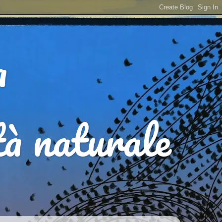
a
ità naturale