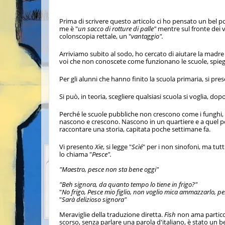
Prima di scrivere questo articolo ci ho pensato un bel po
me è "
un sacco di rotture di palle"
mentre sul fronte dei 
colonscopia rettale, un "
vantaggio".
Arriviamo subito al sodo, ho cercato di aiutare la madr
voi che non conoscete come funzionano le scuole, spi
Per gli alunni che hanno finito la scuola primaria, si pr
Si può, in teoria, scegliere qualsiasi scuola si voglia, dop
Perché le scuole pubbliche non crescono come i funghi, n
nascono e crescono. Nascono in un quartiere e a quel p
raccontare una storia, capitata poche settimane fa.
Vi presento
Xie
, si legge "
Scìé
" per i non sinofoni, ma tut
lo chiama "
Pesce".
"Maestro, pesce non sta bene oggi"
"Beh signora, da quanto tempo lo tiene in frigo?"
"
No frigo, Pesce mio figlio, non voglio mica ammazzarlo, pe
"
Sarà delizioso signora"
Meraviglie della traduzione diretta.
Fish
non ama particol
scorso, senza parlare una parola d'italiano, è stato un be