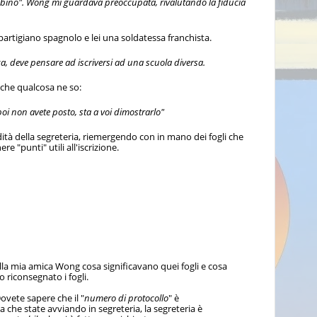
mbino". Wong mi guardava preoccupata, rivalutando la fiducia
partigiano spagnolo e lei una soldatessa franchista.
, deve pensare ad iscriversi ad una scuola diversa.
iche qualcosa ne so:
i non avete posto, sta a voi dimostrarlo"
ndità della segreteria, riemergendo con in mano dei fogli che
 "punti" utili all'iscrizione.
lla mia amica Wong cosa significavano quei fogli e cosa
ho riconsegnato i fogli.
ovete sapere che il "
numero di protocollo
" è
che state avviando in segreteria, la segreteria è