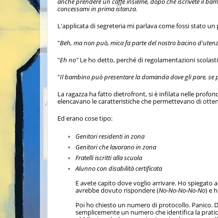
anche prendere un caffè insieme, dopo che iscrivete il ba
concessami in prima istanza.
L'applicata di segreteria mi parlava come fossi stato un 
"
Beh, ma non può, mica fa parte del nostro bacino d'utenza
"
Eh no"
Le ho detto, perché di regolamentazioni scolast
"
Il bambino può presentare la domanda dove gli pare, se po
La ragazza ha fatto dietrofront, si è infilata nelle profo
elencavano le caratteristiche che permettevano di ottenere
Ed erano cose tipo:
Genitori residenti in zona
Genitori che lavorano in zona
Fratelli iscritti alla scuola
Alunno con disabilità certificata
E avete capito dove voglio arrivare. Ho spiegato a
avrebbe dovuto rispondere (
No-No-No-No-No
) e 
Poi ho chiesto un numero di protocollo. Panico. D
semplicemente un numero che identifica la pratica 