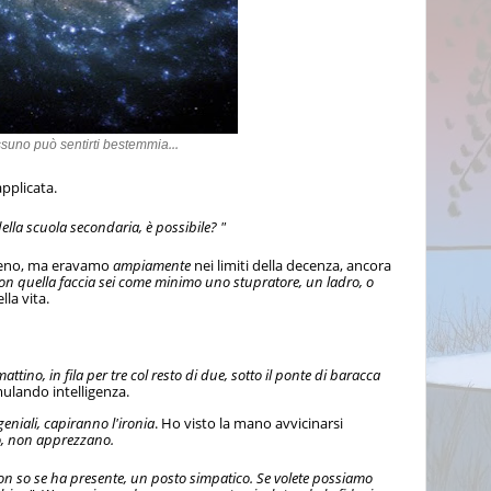
...
ssuno può sentirti bestemmia
pplicata.
ella scuola secondaria, è possibile? "
meno, ma eravamo
ampiamente
nei limiti della decenza, ancora
 con quella faccia sei come minimo uno stupratore, un ladro, o
la vita.
attino, in fila per tre col resto di due, sotto il ponte di baracca
mulando intelligenza.
eniali, capiranno l'ironia
. Ho visto la mano avvicinarsi
, non apprezzano.
 non so se ha presente, un posto simpatico. Se volete possiamo