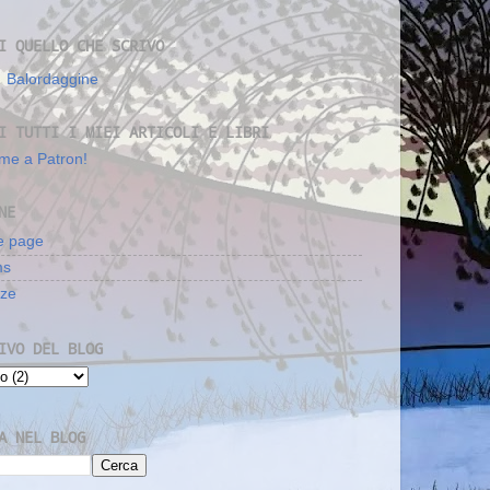
I QUELLO CHE SCRIVO
Balordaggine
I TUTTI I MIEI ARTICOLI E LIBRI
me a Patron!
NE
 page
ms
nze
IVO DEL BLOG
A NEL BLOG