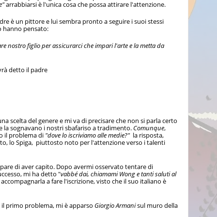
re"
arrabbiarsi è l'unica cosa che possa attirare l'attenzione.
re è un pittore e lui sembra pronto a seguire i suoi stessi
lio hanno pensato:
e nostro figlio per assicurarci che impari l'arte e la metta da
rà detto il padre
una scelta del genere e mi va di precisare che non si parla certo
se la sognavano i nostri sbafariso a tradimento.
Comunque
,
o il problema di
"dove lo iscriviamo alle medie?"
la risposta,
o, lo Spiga, piuttosto noto per l'attenzione verso i talenti
pare di aver capito. Dopo avermi osservato tentare di
ccesso, mi ha detto "
vabbé dai, chiamami Wong e tanti saluti al
 accompagnarla a fare l'iscrizione, visto che il suo italiano è
o il primo problema, mi è apparso
Giorgio Armani
sul muro della