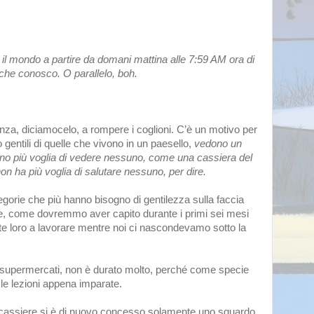
il mondo a partire da domani mattina alle 7:59 AM ora di 
he conosco. O parallelo, boh. 
ndenza, diciamocelo, a rompere i coglioni. C’è un motivo per 
gentili di quelle che vivono in un paesello, 
vedono un 
nno più voglia di vedere nessuno, come una cassiera del 
on ha più voglia di salutare nessuno, per dire. 
orie che più hanno bisogno di gentilezza sulla faccia 
 e, come dovremmo aver capito durante i primi sei mesi 
te loro a lavorare mentre noi ci nascondevamo sotto la 
 supermercati, non è durato molto, perché come specie 
e lezioni appena imparate. 
e cassiere si è di nuovo concesso solamente uno sguardo, 