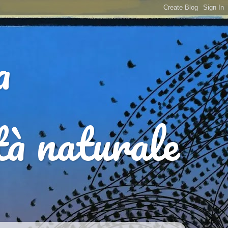
a
ità naturale