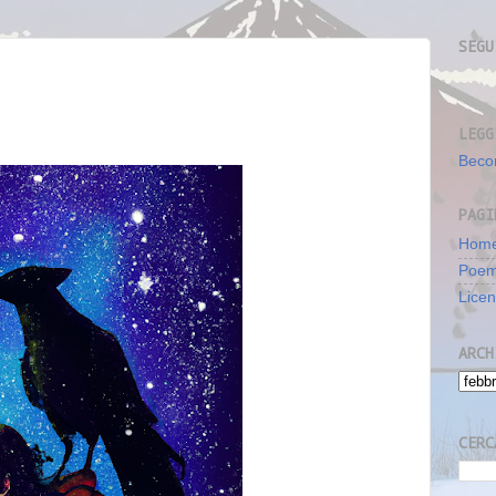
SEGU
LEGG
Beco
PAGI
Home
Poe
Lice
ARCH
CERC