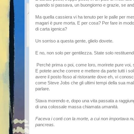
quando si passava, un buongiorno e grazie, se an
Ma quella cassiera vi ha tenuto per le palle per mesi
magari è pure morta. E per cosa? Per fare in modo c
di carta igenica? 
Un sorriso a questa gente, glielo dovete. 
E no, non solo per gentilezza. State solo restituend
 Perché prima o poi, come loro, morirete pure voi, si
E potete anche correre e mettere da parte tutti i s
avere il posto fisso al ristorante dove eh, vi conos
come Steve Jobs che gli ultimi tempi della sua mala
parlare. 
Stava morendo e, dopo una vita passata a raggiunge
di una colossale massa chiamata 
umanità. 
Faceva i conti con la morte, a cui non importava null
pancreas. 