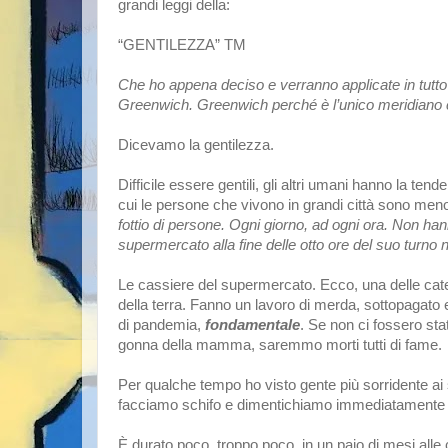
grandi leggi della: 
“GENTILEZZA” TM 
Che ho appena deciso e verranno applicate in tutto 
Greenwich. Greenwich perché è l’unico meridiano c
Dicevamo la gentilezza. 
Difficile essere gentili, gli altri umani hanno la te
cui le persone che vivono in grandi città sono meno 
fottio di persone. Ogni giorno, ad ogni ora. Non ha
supermercato alla fine delle otto ore del suo turno n
Le cassiere del supermercato. Ecco, una delle categ
della terra. Fanno un lavoro di merda, sottopagato
di pandemia, 
fondamentale
. Se non ci fossero sta
gonna della mamma, saremmo morti tutti di fame. 
Per qualche tempo ho visto gente più sorridente ai
facciamo schifo e dimentichiamo immediatamente l
È durato poco, troppo poco, in un paio di mesi all