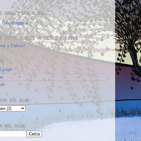
I QUELLO CHE SCRIVO
Balordaggine
I TUTTI I MIEI ARTICOLI E LIBRI
me a Patron!
NE
 page
ms
nze
IVO DEL BLOG
A NEL BLOG