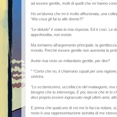
ad essere gentile, molti di quelli che mi hanno cono
Ho un’alunna che mi è molto affezionata, una colle
“
Ma cosa gli fai tu alle donne?!” 
“Le deludo” è stata la mia risposta. 
Ed è così. Le d
approfondita, non esiste.
Ma torniamo all’argomento principale, la gentilezza. Es
mondo. Perché essere gentile non aumenta la proba
Avete mai visto un miliardario gentile, per dire?  
“ “
Certo che no, li chiamano squali per una ragione, 
sinistra. 
“Lo so benissimo, uccellaccio del malaugurio, ma s
bisogno che tu intervenga. E poi, lascia che te lo c
devi proprio essere ingrassato negli ultimi anni, alt
E prima che qualcuno di voi me lo faccia notare, si
resto è una rappresentazione astratta di me stesso,