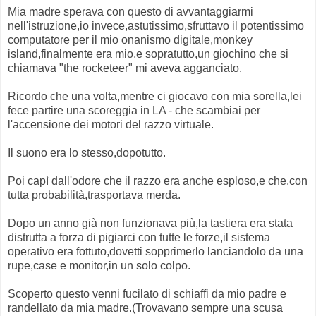
Mia madre sperava con questo di avvantaggiarmi
nell'istruzione,io invece,astutissimo,sfruttavo il potentissimo
computatore per il mio onanismo digitale,monkey
island,finalmente era mio,e sopratutto,un giochino che si
chiamava "the rocketeer" mi aveva agganciato.
Ricordo che una volta,mentre ci giocavo con mia sorella,lei
fece partire una scoreggia in LA - che scambiai per
l'accensione dei motori del razzo virtuale.
Il suono era lo stesso,dopotutto.
Poi capì dall'odore che il razzo era anche esploso,e che,con
tutta probabilità,trasportava merda.
Dopo un anno già non funzionava più,la tastiera era stata
distrutta a forza di pigiarci con tutte le forze,il sistema
operativo era fottuto,dovetti sopprimerlo lanciandolo da una
rupe,case e monitor,in un solo colpo.
Scoperto questo venni fucilato di schiaffi da mio padre e
randellato da mia madre.(Trovavano sempre una scusa