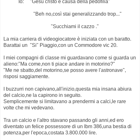
Io: "Gesù cristo è causa della pedofilia"
"Beh no,così stai generalizzando trop..."
"Succhiami il cazzo ."
La mia carriera di videogiocatore è iniziata con un baratto.
Barattai un "Si" Piaggio,con un Commodore vic 20.
I miei compagni di classe mi guardavano come si guarda un
alieno:"Ma come,non ti piace andare in motorino?"
"Me ne sbatto,del motorino,se posso avere l'astronave",
risposi saggiamente.
I buzzurri non capivano,all'inizio,questa mia insana abiura
del calcio,ne la capirono in seguito.
Semplicemente si limitavano a prendermi a calci,le rare
volte che mi vedevano.
Tra un calcio e l'altro stavano passando gli anni,ed ero
diventato un felice possessore di un Ibm 386,una bestia di
potenza,per l'epoca,costata 3.800.000 lire.