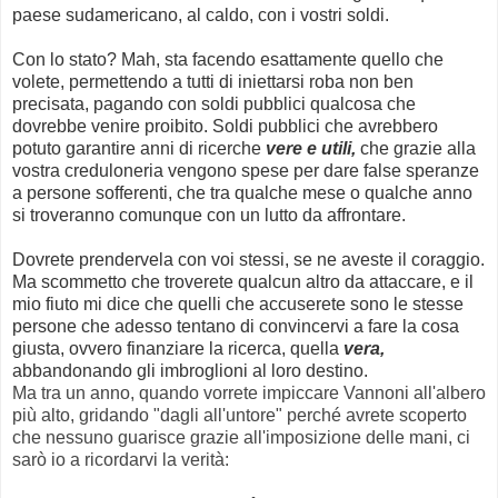
paese sudamericano, al caldo, con i vostri soldi.
Con lo stato? Mah, sta facendo esattamente quello che
volete, permettendo a tutti di iniettarsi roba non ben
precisata, pagando con soldi pubblici qualcosa che
dovrebbe venire proibito. Soldi pubblici che avrebbero
potuto garantire anni di ricerche
vere e utili,
che grazie alla
vostra creduloneria vengono spese per dare false speranze
a persone sofferenti, che tra qualche mese o qualche anno
si troveranno comunque con un lutto da affrontare.
Dovrete prendervela con voi stessi, se ne aveste il coraggio.
Ma scommetto che troverete qualcun altro da attaccare, e il
mio fiuto mi dice che quelli che accuserete sono le stesse
persone che adesso tentano di convincervi a fare la cosa
giusta, ovvero finanziare la ricerca, quella
vera,
abbandonando gli imbroglioni al loro destino.
Ma tra un anno, quando vorrete impiccare Vannoni all'albero
più alto, gridando "dagli all'untore" perché avrete scoperto
che nessuno guarisce grazie all'imposizione delle mani, ci
sarò io a ricordarvi la verità: