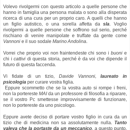
Volevo rivolgermi con questo articolo a quelle persone che
hanno in famiglia una persona malata o sono alla disperata
ricerca di una cura per un proprio caro. A quelli che hanno
un figlio autistico, o una sorella affetta da
sla
. Voglio
rivolgermi a quelle persone che soffrono sul serio, perché
rischiano di venire manipolate e truffate da gente come
Vannoni
e il suo sodale
Marino Andolina
.
Vorrei che proprio voi non fraintendeste chi sono i
buoni
e
chi i
cattivi
di questa storia, perché è da voi che dipende il
futuro di questa faccenda.
Vi fidate di un tizio,
Davide Vannoni,
laureato in
psicologia
per curare vostra figlia.
Eppure scommetto che se la vostra auto si rompe i freni,
non la portereste
MAI
da un professore di filosofia a riparare,
se il vostro Pc smettesse improvvisamente di funzionare,
non lo portereste da uno psicologo.
Eppure avete deciso di portare vostro figlio in cura da un
tizio che di medicina non sa assolutamente nulla.
Tanto
valeva che la portaste da un meccanico
, a questo punto,