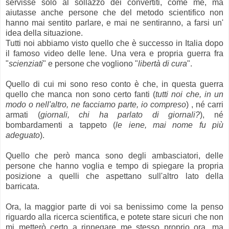
servisse solo al sollazzo dei convertiti, come me, ma
aiutasse anche persone che del metodo scientifico non
hanno mai sentito parlare, e mai ne sentiranno, a farsi un'
idea della situazione.
Tutti noi abbiamo visto quello che è successo in Italia dopo
il famoso video delle Iene. Una vera e propria guerra fra
"
scienziati
" e persone che vogliono "
libertà di cura
".
Quello di cui mi sono reso conto è che, in questa guerra
quello che manca non sono certo fanti (
tutti noi che, in un
modo o nell'altro, ne facciamo parte, io compreso
) , né carri
armati (
giornali, chi ha parlato di giornali?
), né
bombardamenti a tappeto (
le iene, mai nome fu più
adeguato
).
Quello che però manca sono degli ambasciatori, delle
persone che hanno voglia e tempo di spiegare la propria
posizione a quelli che aspettano sull'altro lato della
barricata.
Ora, la maggior parte di voi sa benissimo come la penso
riguardo alla ricerca scientifica, e potete stare sicuri che non
mi metterò certo a rinnegare me stesso proprio ora, ma