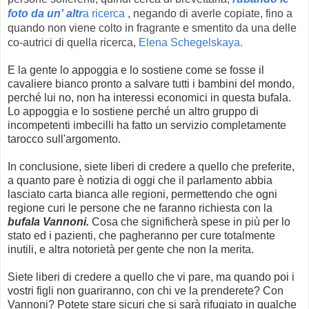
foto da un' altr
a ricerca
, negando di averle copiate, fino a
quando non viene colto in fragrante e smentito da una delle
co-autrici di quella ricerca,
Elena Schegelskaya.
E la gente lo appoggia e lo sostiene come se fosse il
cavaliere bianco pronto a salvare tutti i bambini del mondo,
perché lui no, non ha interessi economici in questa bufala.
Lo appoggia e lo sostiene perché un altro gruppo di
incompetenti imbecilli ha fatto un servizio completamente
tarocco sull'argomento.
In conclusione, siete liberi di credere a quello che preferite,
a quanto pare è notizia di oggi che il parlamento abbia
lasciato carta bianca alle regioni, permettendo che ogni
regione curi le persone che ne faranno richiesta con la
bufala Vannoni.
Cosa che significherà spese in più per lo
stato ed i pazienti, che pagheranno per cure totalmente
inutili, e altra notorietà per gente che non la merita.
Siete liberi di credere a quello che vi pare, ma quando poi i
vostri figli non guariranno, con chi ve la prenderete? Con
Vannoni? Potete stare sicuri che si sarà rifugiato in qualche