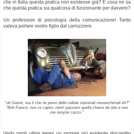
che in Italia questa pratica non esistesse già? E cosa ne sa
che questa pratica sia qualcosa di funzionante per davvero?
Un professore di psicologia della comunicazione! Tanto
valeva portare vostro figlio dal carrozziere.
"
oh Gianni, ma ti che ne pensi delle cellule staminali mesenchimali eh?"
"Boh Francè, nun ce capisc nient' passami quella chiave da otto e nun
me romp'er cazzo."
Vedo negli ultimi tempi un sempre più evidente discredito