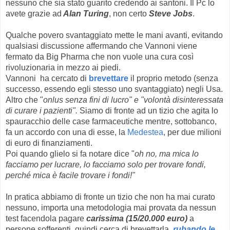
nessuno che sia stato guarito credendo ai santoni. Il Pc lo
avete grazie ad
Alan Turing
, non certo
Steve Jobs
.
Qualche povero svantaggiato mette le mani avanti, evitando
qualsiasi discussione affermando che Vannoni viene
fermato da Big Pharma che non vuole una cura così
rivoluzionaria in mezzo ai piedi.
Vannoni ha cercato di
brevettare
il proprio metodo (senza
successo, essendo egli stesso uno svantaggiato) negli Usa.
Altro che "
onlus senza fini di lucro" e "volontà disinteressata
di curare i pazienti".
Siamo di fronte ad un tizio che agita lo
spauracchio delle case farmaceutiche mentre, sottobanco,
fa un accordo con una di esse, la
Medestea
, per due milioni
di euro di finanziamenti.
Poi quando glielo si fa notare dice "
oh no, ma mica lo
facciamo per lucrare, lo facciamo solo per trovare fondi,
perché mica è facile trovare i fondi!"
In pratica abbiamo di fronte un tizio che non ha mai curato
nessuno, importa una metodologia mai provata da nessun
test facendola pagare
carissima (15/20.000 euro)
a
persone sofferenti, quindi cerca di brevettarla,
rubando le