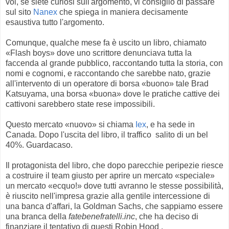
voi, se siete curiosi sull'argomento, vi consiglio di passare
sul sito
Nanex
che spiega in maniera decisamente
esaustiva tutto l'argomento.
Comunque, qualche mese fa è uscito un libro, chiamato
«Flash boys» dove uno scrittore denunciava tutta la
faccenda al grande pubblico, raccontando tutta la storia, con
nomi e cognomi, e raccontando che sarebbe nato, grazie
all'intervento di un operatore di borsa «buono» tale Brad
Katsuyama, una borsa «buona» dove le pratiche cattive dei
cattivoni sarebbero state rese impossibili.
Questo mercato «nuovo» si chiama
Iex
, e ha sede in
Canada. Dopo l'uscita del libro, il traffico salito di un bel
40%. Guardacaso.
Il protagonista del libro, che dopo parecchie peripezie riesce
a costruire il team giusto per aprire un mercato «speciale»
un mercato «ecquo!» dove tutti avranno le stesse possibilità,
è riuscito nell'impresa grazie alla gentile intercessione di
una banca d'affari, la Goldman Sachs, che sappiamo essere
una branca della
fatebenefratelli.inc
, che ha deciso di
finanziare il tentativo di questi Robin Hood .