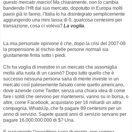
questo mercato marcio
! Ma chiaramente, non lo cambia
bandendo l'Hft dal suo mercato, dopotutto in Europa molti
paesi già lo fanno, l'Italia lo ha disintegrato semplicemente
aggiungendo una mini tassa di 0,
qualcosa
centesimi per
transazione, cosa ci voleva?
La voglia
.
La mia personale opinione è che, dopo la crisi del 2007-08
la propensione al rischio delle persone normali sia
giustamente finita sotto i piedi.
Chi ha voglia di investire in un mercato che assomiglia
molta alla ruota di un casinò? Dopo tutto quello che è
successo nessuna persona sana di mente investe in un
mercato così palesemente falsato come quello americano,
dove aziende come Twitter, senza una chiara idea di come
fare i soldi che servono per mantenersi, vanno su in borsa, o
altre, come Facebook, acquistano per 16 miliardi un altra
compagnia, WhatsUp, che fa pagare 89 centesimi per un
anno di servizio. Sapete quanti anni di servizio servano per
pagare 16.000.000.000 di $? Una.
E ovviamente l'investitore sano di mente, non compra