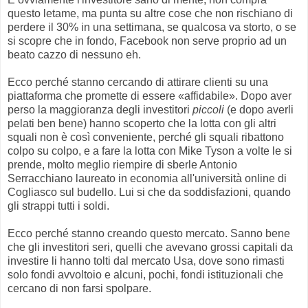
questo letame, ma punta su altre cose che non rischiano di
perdere il 30% in una settimana, se qualcosa va storto, o se
si scopre che in fondo, Facebook non serve proprio ad un
beato cazzo di nessuno eh.
Ecco perché stanno cercando di attirare clienti su una
piattaforma che promette di essere «affidabile». Dopo aver
perso la maggioranza degli investitori
piccoli
(e dopo averli
pelati ben bene) hanno scoperto che la lotta con gli altri
squali non è così conveniente, perché gli squali ribattono
colpo su colpo, e a fare la lotta con Mike Tyson a volte le si
prende, molto meglio riempire di sberle Antonio
Serracchiano laureato in economia all'università online di
Cogliasco sul budello. Lui si che da soddisfazioni, quando
gli strappi tutti i soldi.
Ecco perché stanno creando questo mercato. Sanno bene
che gli investitori seri, quelli che avevano grossi capitali da
investire li hanno tolti dal mercato Usa, dove sono rimasti
solo fondi avvoltoio e alcuni, pochi, fondi istituzionali che
cercano di non farsi spolpare.