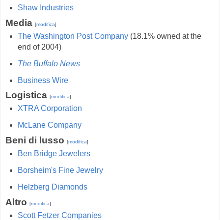
Shaw Industries
Media
[
modifica
]
The Washington Post Company
(18.1% owned at the
end of 2004)
The Buffalo News
Business Wire
Logistica
[
modifica
]
XTRA Corporation
McLane Company
Beni di lusso
[
modifica
]
Ben Bridge Jewelers
Borsheim's Fine Jewelry
Helzberg Diamonds
Altro
[
modifica
]
Scott Fetzer Companies