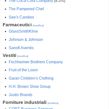
The Coca-Cola Company
(8.3%)
The Pampered Chef
See's Candies
Farmaceutici
[
modifica
]
GlaxoSmithKline
Johnson & Johnson
Sanofi Aventis
Vestiti
[
modifica
]
Fechheimer Brothers Company
Fruit of the Loom
Garan Children's Clothing
H.H. Brown Shoe Group
Justin Brands
Forniture industriali
[
modifica
]
CORT Business Services