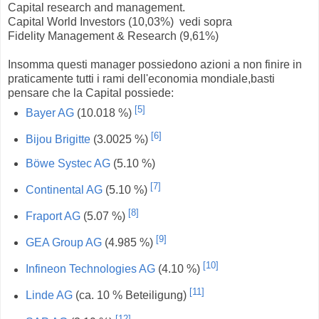
Capital research and management.
Capital World Investors (10,03%) vedi sopra
Fidelity Management & Research (9,61%)
Insomma questi manager possiedono azioni a non finire in
praticamente tutti i rami dell'economia mondiale,basti
pensare che la Capital possiede:
[
5
]
Bayer AG
(10.018 %)
[
6
]
Bijou Brigitte
(3.0025 %)
Böwe Systec AG
(5.10 %)
[
7
]
Continental AG
(5.10 %)
[
8
]
Fraport AG
(5.07 %)
[
9
]
GEA Group AG
(4.985 %)
[
10
]
Infineon Technologies AG
(4.10 %)
[
11
]
Linde AG
(ca. 10 % Beteiligung)
[
12
]