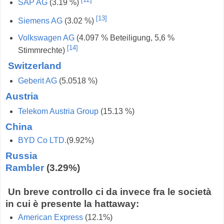
SAP AG
(3.19 %)
[
13
]
Siemens AG
(3.02 %)
Volkswagen AG
(4.097 % Beteiligung, 5,6 %
[
14
]
Stimmrechte)
Switzerland
Geberit AG
(5.0518 %)
Austria
Telekom Austria Group
(15.13 %)
China
BYD Co LTD.
(9.92%)
Russia
Rambler
(3.29%)
Un breve controllo ci da invece fra le società
in cui è presente la hattaway:
American Express
(12.1%)