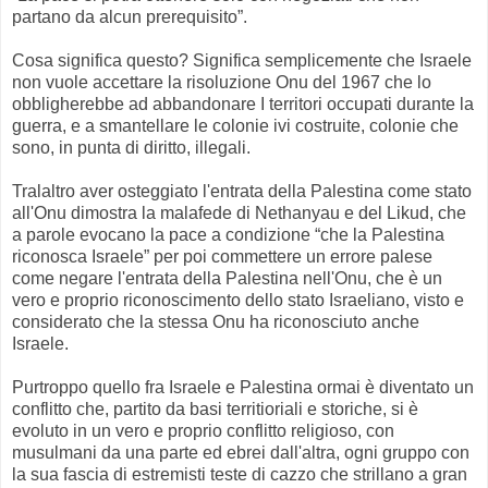
partano da alcun prerequisito”.
Cosa significa questo? Significa semplicemente che Israele
non vuole accettare la risoluzione Onu del 1967 che lo
obbligherebbe ad abbandonare I territori occupati durante la
guerra, e a smantellare le colonie ivi costruite, colonie che
sono, in punta di diritto, illegali.
Tralaltro aver osteggiato l'entrata della Palestina come stato
all'Onu dimostra la malafede di Nethanyau e del Likud, che
a parole evocano la pace a condizione “che la Palestina
riconosca Israele” per poi commettere un errore palese
come negare l'entrata della Palestina nell'Onu, che è un
vero e proprio riconoscimento dello stato Israeliano, visto e
considerato che la stessa Onu ha riconosciuto anche
Israele.
Purtroppo quello fra Israele e Palestina ormai è diventato un
conflitto che, partito da basi territioriali e storiche, si è
evoluto in un vero e proprio conflitto religioso, con
musulmani da una parte ed ebrei dall'altra, ogni gruppo con
la sua fascia di estremisti teste di cazzo che strillano a gran