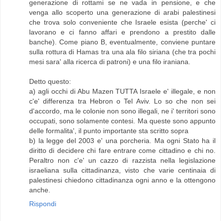
generazione di rottami se ne vada in pensione, e che
venga allo scoperto una generazione di arabi palestinesi
che trova solo conveniente che Israele esista (perche' ci
lavorano e ci fanno affari e prendono a prestito dalle
banche). Come piano B, eventualmente, conviene puntare
sulla rottura di Hamas tra una ala filo siriana (che tra pochi
mesi sara' alla ricerca di patroni) e una filo iraniana.
Detto questo:
a) agli occhi di Abu Mazen TUTTA Israele e' illegale, e non
c'e' differenza tra Hebron o Tel Aviv. Lo so che non sei
d'accordo, ma le colonie non sono illegali, ne i' territori sono
occupati, sono solamente contesi. Ma queste sono appunto
delle formalita', il punto importante sta scritto sopra
b) la legge del 2003 e' una porcheria. Ma ogni Stato ha il
diritto di decidere chi fare entrare come cittadino e chi no.
Peraltro non c'e' un cazzo di razzista nella legislazione
israeliana sulla cittadinanza, visto che varie centinaia di
palestinesi chiedono cittadinanza ogni anno e la ottengono
anche.
Rispondi