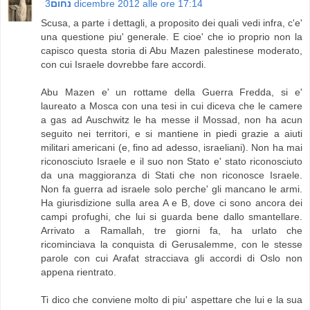
נחום
3 dicembre 2012 alle ore 17:14
Scusa, a parte i dettagli, a proposito dei quali vedi infra, c'e'
una questione piu' generale. E cioe' che io proprio non la
capisco questa storia di Abu Mazen palestinese moderato,
con cui Israele dovrebbe fare accordi.
Abu Mazen e' un rottame della Guerra Fredda, si e'
laureato a Mosca con una tesi in cui diceva che le camere
a gas ad Auschwitz le ha messe il Mossad, non ha acun
seguito nei territori, e si mantiene in piedi grazie a aiuti
militari americani (e, fino ad adesso, israeliani). Non ha mai
riconosciuto Israele e il suo non Stato e' stato riconosciuto
da una maggioranza di Stati che non riconosce Israele.
Non fa guerra ad israele solo perche' gli mancano le armi.
Ha giurisdizione sulla area A e B, dove ci sono ancora dei
campi profughi, che lui si guarda bene dallo smantellare.
Arrivato a Ramallah, tre giorni fa, ha urlato che
ricominciava la conquista di Gerusalemme, con le stesse
parole con cui Arafat stracciava gli accordi di Oslo non
appena rientrato.
Ti dico che conviene molto di piu' aspettare che lui e la sua