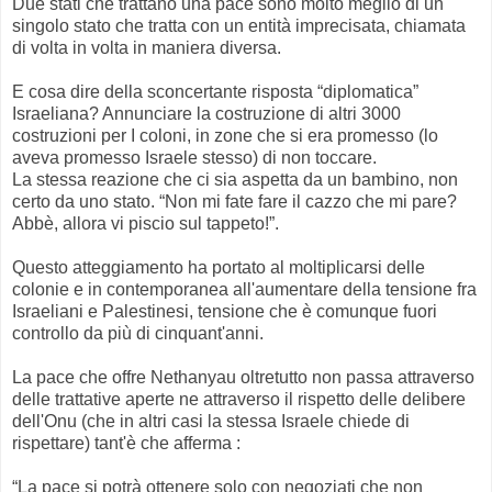
Due stati che trattano una pace sono molto meglio di un
singolo stato che tratta con un entità imprecisata, chiamata
di volta in volta in maniera diversa.
E cosa dire della sconcertante risposta “diplomatica”
Israeliana? Annunciare la costruzione di altri 3000
costruzioni per I coloni, in zone che si era promesso (lo
aveva promesso Israele stesso) di non toccare.
La stessa reazione che ci sia aspetta da un bambino, non
certo da uno stato. “Non mi fate fare il cazzo che mi pare?
Abbè, allora vi piscio sul tappeto!”.
Questo atteggiamento ha portato al moltiplicarsi delle
colonie e in contemporanea all'aumentare della tensione fra
Israeliani e Palestinesi, tensione che è comunque fuori
controllo da più di cinquant'anni.
La pace che offre Nethanyau oltretutto non passa attraverso
delle trattative aperte ne attraverso il rispetto delle delibere
dell'Onu (che in altri casi la stessa Israele chiede di
rispettare) tant'è che afferma :
“La pace si potrà ottenere solo con negoziati che non