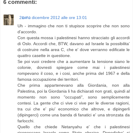
6 commenti:
נחום
2 dicembre 2012 alle ore 13:01
Uh - immagino che non ti stupisce scoprire che non sono
d'accordo.
Con questa mossa i palestinesi hanno stracciato gli accordi
di Oslo. Accordi che, BTW, davano ad Israele la possibilita'
di costruire nella area C, che e' dove verranno edificate le
quattro casette in questione.
Se poi vuoi credere che a aumentare la tensione siano le
colonie, dovresti spiegare come mai i palestinesi
rompevano il coso, e i cosi, anche prima del 1967 e della
famosa occupazione dei territori.
Che prima appartenevano alla Giordania, non alla
Palestina, poi la Giordania li ha dichiarati non grati, quindi al
momento non sono "occupati", sono semplicemente
contesi. La gente che ci vive ci vive per le diverse ragioni,
tra cui che e' piu' economico che altrove, e dipingerli
(dipingerci) come una banda di fanatici e' una stronzata da
farlocchi.
Quello che chiede Netanyahu e' che i palestinesi
riconoscano Israele come Stato ebraico. Dopodiche' si