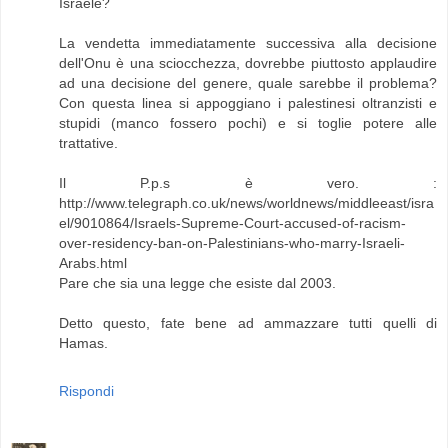
Israele?
La vendetta immediatamente successiva alla decisione
dell'Onu è una sciocchezza, dovrebbe piuttosto applaudire
ad una decisione del genere, quale sarebbe il problema?
Con questa linea si appoggiano i palestinesi oltranzisti e
stupidi (manco fossero pochi) e si toglie potere alle
trattative.
Il P.p.s è vero. :
http://www.telegraph.co.uk/news/worldnews/middleeast/isra
el/9010864/Israels-Supreme-Court-accused-of-racism-
over-residency-ban-on-Palestinians-who-marry-Israeli-
Arabs.html
Pare che sia una legge che esiste dal 2003.
Detto questo, fate bene ad ammazzare tutti quelli di
Hamas.
Rispondi