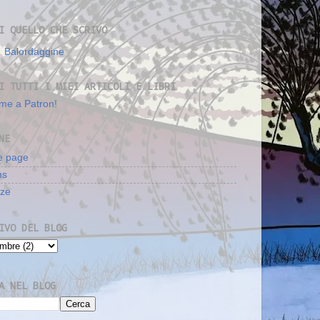
I QUELLO CHE SCRIVO
Balordaggine
I TUTTI I MIEI ARTICOLI E LIBRI
me a Patron!
NE
 page
ms
nze
IVO DEL BLOG
A NEL BLOG