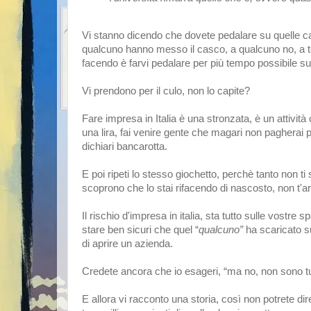
Vi stanno dicendo che dovete pedalare su quelle caz
qualcuno hanno messo il casco, a qualcuno no, a te
facendo è farvi pedalare per più tempo possibile su
Vi prendono per il culo, non lo capite?
Fare impresa in Italia è una stronzata, è un attività
una lira, fai venire gente che magari non pagherai 
dichiari bancarotta.
E poi ripeti lo stesso giochetto, perchè tanto non t
scoprono che lo stai rifacendo di nascosto, non t'a
Il rischio d'impresa in italia, sta tutto sulle vostre 
stare ben sicuri che quel “
qualcuno”
ha scaricato su
di aprire un azienda.
Credete ancora che io esageri, “ma no, non sono tutt
E allora vi racconto una storia, così non potrete di