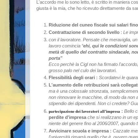
L'accordo me lo sono letto, è scritto in maniera cos
giusta è la mia, che ho ricevuto direttamente da
Riduzione del cuneo fiscale sui salari fin
Contrattazione di secondo livello
:
Le impr
con il lavoratore. Pensate che meraviglia, un t
lavoro comincia “
ehi, qui le condizioni sono
metà di quello del contratto sindacale, non
porta”
Ecco perchè la Cigl non ha firmato l'accord
grosso palo nel culo dei lavoratori.
Flessibilità degli orari :
Scordatevi le quaran
L'aumento delle retribuzioni sarà collegat
ma è una colossale stronzata, semplicemente 
non rinnovare le macchine, di modo da non a
stipendio dei dipendenti. Non ci credete? Gua
partecipazione dei lavoratori all’impresa
:
Bello c
perdite d'impresa
che si realizzano in un ep
niente del genere fino al 2006/2007, quando t
Avvicinare scuola e impresa :
Cazzate messe
l'università rimarrà quello che è, ovvero quasi