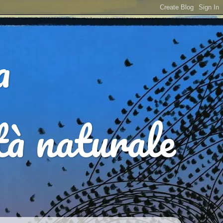
a
ità naturale