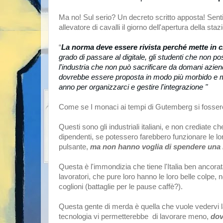
Ma no! Sul serio? Un decreto scritto apposta! Senti
allevatore di cavalli il giorno dell'apertura della staz
“
La norma deve essere rivista perché mette in cri
grado di passare al digitale, gli studenti che non po
l'industria che non può sacrificare da domani aziende
dovrebbe essere proposta in modo più morbido e m
anno per organizzarci e gestire l'integrazione "
Come se I monaci ai tempi di Gutemberg si fossero 
Questi sono gli industriali italiani, e non crediate 
dipendenti, se potessero farebbero funzionare le 
pulsante,
ma non hanno voglia di spendere una 
Questa è l'immondizia che tiene l'Italia ben ancorata
lavoratori, che pure loro hanno le loro belle colpe, 
coglioni (battaglie per le pause caffè?).
Questa gente di merda è quella che vuole vedervi la
tecnologia vi permetterebbe di lavorare meno,
dov