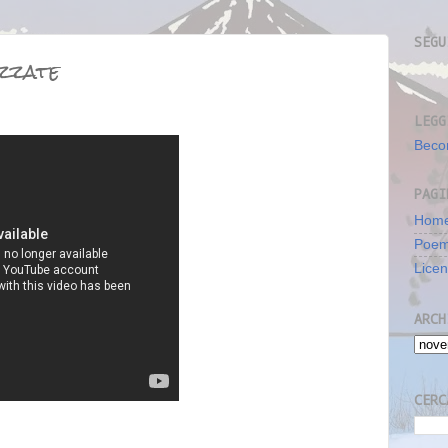
SEGU
azzate
LEGG
Beco
PAGI
Home
Poe
Lice
ARCH
CERC