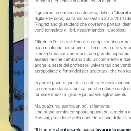
tranquilli e coscienti di quello che vi aspetta
Il governo ha emesso un decreto, definito “
decreto 
digitale (e book) dall'anno scolastico 2013/2014 (d
Ringraziano gli studenti che dovranno portarsi dietr
venti tonnellate di libri, risparmiandosi la scoliosi.
Oltretutto l'utilizzo di Ebook su ampia scala permet
paga qualcuno per scrivere i libri di testo che verran
licenza Creative Commons, con grande risparmio per
assassine che cambiano solo un commento e due f
anche la peste dei professori universitari che vendon
spropositate e firmandoli per accertarsi che non fo
In parole povere questo è un decreto rivoluziona
si riempiono tanto la bocca, perchè riduce i costi 
fornisce mezzi migliori e più potenti agli studenti.
Ma qualcuno, guarda un po', si
lamenta
.
Una mano semidecomposta spunta dalla melma del s
Rossini, presidente della confederazione della filiera
“
Il timore è che il decreto possa
favorire la scompa