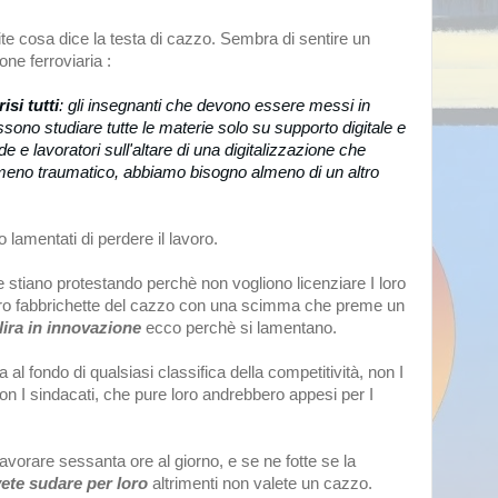
te cosa dice la testa di cazzo. Sembra di sentire un
ione ferroviaria :
si tutti
: gli insegnanti che devono essere messi in
ssono studiare tutte le materie solo su supporto digitale e
 e lavoratori sull'altare di una digitalizzazione che
eno traumatico, abbiamo bisogno almeno di un altro
lamentati di perdere il lavoro.
che stiano protestando perchè non vogliono licenziare I loro
loro fabbrichette del cazzo con una scimma che preme un
lira in innovazione
ecco perchè si lamentano.
 al fondo di qualsiasi classifica della competitività, non I
non I sindacati, che pure loro andrebbero appesi per I
vorare sessanta ore al giorno, e se ne fotte se la
ete sudare per loro
altrimenti non valete un cazzo.