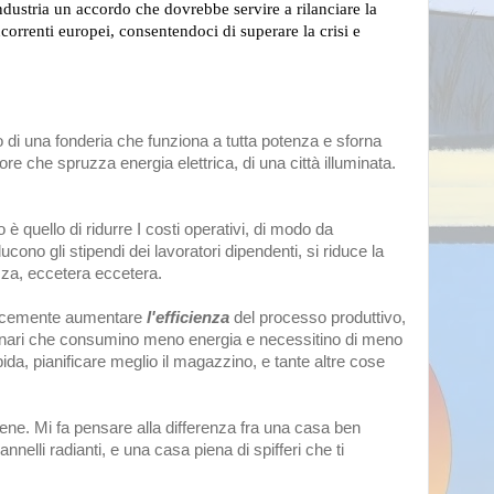
ndustria un accordo che dovrebbe servire a rilanciare la
oncorrenti europei, consentendoci di superare la crisi e
o di una fonderia che funziona a tutta potenza e sforna
tore che spruzza energia elettrica, di una città illuminata.
è quello di ridurre I costi operativi, di modo da
cono gli stipendi dei lavoratori dipendenti, si riduce la
zza, eccetera eccetera.
plicemente aumentare
l'efficienza
del processo produttivo,
hinari che consumino meno energia e necessitino di meno
ida, pianificare meglio il magazzino, e tante altre cose
ene. Mi fa pensare alla differenza fra una casa ben
nelli radianti, e una casa piena di spifferi che ti