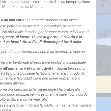
ì stronza da essere interpretabile, l'unica interpretazione
 san Montezemolo da Modena.
o a 40.000 euro
:
Le imprese pagano meno tasse
ese potranno contrattare le condizioni direttamente
izio arriva alla fabbrica per cercare lavoro, e il datore di
 queste, si lavora 16 ore al giorno, Il salario è la
 ti va bene? Ho la fila di disoccupati fuori dalla
o, perchè semplicemente, non è un accordo, e solo un
ta ore, bentornati all'epoca pre rivoluzione industriale.
o all'aumento della produttività :
Suona benissimo,
il tizio che possiede la fabbrichetta farà in modo da
umentare la produttività e non dover aumentare lo
rdatevi attorno.
ome ora cerchino di far partecipare I lavoratori alle
oca poco propizia per investimenti e affini. Non ricordo
utto andava a gonfie vele, uh?
 li giusto per indorare la pillola, non se ne farà niente e
 inutile.