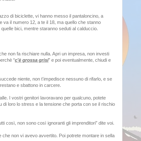
zo di biciclette, vi hanno messo il pantaloncino, a
 va il numero 12, a te il 18, ma quello che stanno
 quelle bici, mentre staranno seduti al calduccio.
 che non fa rischiare nulla. Apri un impresa, non investi
perchè “
c'è grossa grisi
” e poi eventualmente, chiudi e
i succede niente, non t'impedisce nessuno di rifarlo, e se
rrestano e sbattono in carcere.
spalle. I vostri genitori lavoravano per qualcuno, potete
 di loro lo stress e la tensione che porta con se il rischio
i così, non sono così ignoranti gli imprenditori” dite voi.
re che non vi avevo avvertito. Poi potrete montare in sella