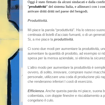
Oggi è stato firmato da alcuni sindacati e dalla confi
"
produttività
" del sistema Italia, e allinearci con i c
arrivare dritti dritti nel paese del bengodi.
Produttività
.
Mi piace la parola “produttività”. Ha lo stesso suon
centinaia di listelli d'acciaio fumanti, o di un genera
Si, a me piace la
produttività
.
Ci sono due modi per aumentare la produttività, uno 
aumentare la quantità di prodotto, ad esempio si ridu
spesa per la mensa aziendale, si elimina la sicure
L'altro modo per aumentare la produttività è sem
ovvero, di solito, innovare, comprare nuovi macc
personale, utilizzare una coda di produzione più rap
che renderanno inferiori I costi di esercizio.
Efficienza
. Anche questa parola mi piace, suona b
coibentata, con doppie finestre e riscaldamento a pan
congelano il culo.