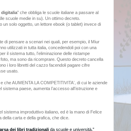
digitalia
” che obbliga le scuole italiane a passare al
alle scuole medie in su). Un ottimo decreto.
o un solo oggetto, un lettore ebook (o tablet) invece di
te di pensare a scenari nei quali, per esempio, il Miur
no utilizzati in tutta italia, concedendoli poi con una
 il sistema tutto, l'eliminazione delle ristampe
oto, ma sono da ricomprare. Questo decreto cancella
o i loro libretti del cazzo facendoli pagare cifre
sse usato.
rio e che AUMENTA LA COMPETITIVITA', di cui le aziende
del sistema paese, aumenta l'accesso all'istruzione e
istema improduttivo italiano, ed è la mano di Felice
 della carta e della grafica, che dice.
rsa dei libri tradizionali
da scuole e università.”