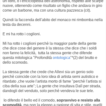
un libro, o l'enciclopedia dell'astronomia, rispetto alle scarpe
nuove, ottenendo come risultato un figlio che andava in giro
come un barbone, ma con una cultura pazzesca (cit).
Quindi la faccenda dell'abito del monaco mi rimbomba nella
testa da decenni.
E mi ha rotto i coglioni.
Mi ha rotto i coglioni perchè la maggior parte della gente
che dice cose del genere è la stessa che dice che i soldi
non fanno la felicità, tutta la stessa gente che difende
questa mitologica "Profondità
ontologica
"*(2) del brutto e
dello scomodo.
La stessa gente che crede che Allevi sia un genio solo
perchè coincide con la loro idea di artista semi autistico e
ritardato ,che vuole l'artista morto di fame "perchè l'artista si
ciba della sua arte"; La gente che insultava Dalì per strada,
dandogli del venduto, solo perchè vendeva le sue tele.
Io difendo il bello ed il comodo,
sopravvivo e resisto alla
scomodità,
ma non la eleggo a ragione di vita e stile, quelli