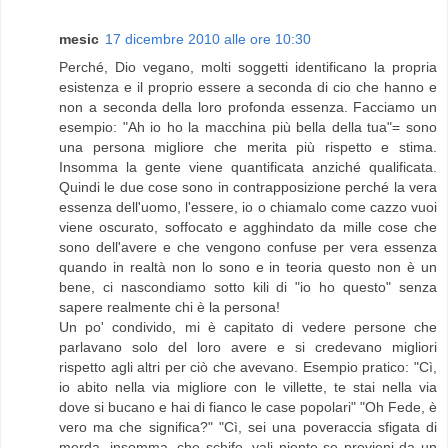
mesic
17 dicembre 2010 alle ore 10:30
Perché, Dio vegano, molti soggetti identificano la propria
esistenza e il proprio essere a seconda di cio che hanno e
non a seconda della loro profonda essenza. Facciamo un
esempio: "Ah io ho la macchina più bella della tua"= sono
una persona migliore che merita più rispetto e stima.
Insomma la gente viene quantificata anziché qualificata.
Quindi le due cose sono in contrapposizione perché la vera
essenza dell'uomo, l'essere, io o chiamalo come cazzo vuoi
viene oscurato, soffocato e agghindato da mille cose che
sono dell'avere e che vengono confuse per vera essenza
quando in realtà non lo sono e in teoria questo non è un
bene, ci nascondiamo sotto kili di "io ho questo" senza
sapere realmente chi è la persona!
Un po' condivido, mi è capitato di vedere persone che
parlavano solo del loro avere e si credevano migliori
rispetto agli altri per ciò che avevano. Esempio pratico: "Cì,
io abito nella via migliore con le villette, te stai nella via
dove si bucano e hai di fianco le case popolari" "Oh Fede, è
vero ma che significa?" "Cì, sei una poveraccia sfigata di
merda, insomma, che schifo, vali niente se provieni da un