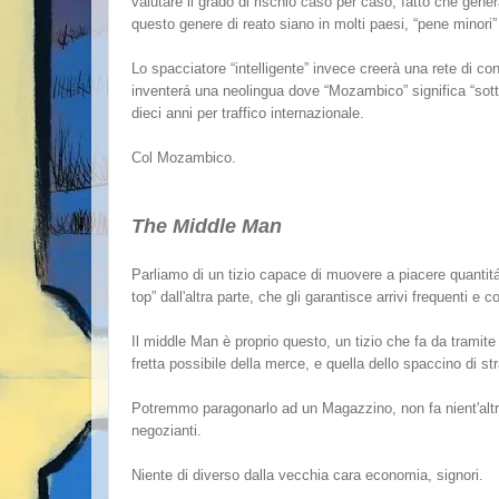
valutare il grado di rischio caso per caso, fatto che gene
questo genere di reato siano in molti paesi, “pene minori” (i
Lo spacciatore “intelligente” invece creerà una rete di co
inventerá una neolingua dove “Mozambico” significa “sotto
dieci anni per traffico internazionale.
Col Mozambico.
The Middle Man
Parliamo di un tizio capace di muovere a piacere quantitá
top” dall'altra parte, che gli garantisce arrivi frequenti e 
Il middle Man è proprio questo, un tizio che fa da tramite f
fretta possibile della merce, e quella dello spaccino di s
Potremmo paragonarlo ad un Magazzino, non fa nient'altro 
negozianti.
Niente di diverso dalla vecchia cara economia, signori.