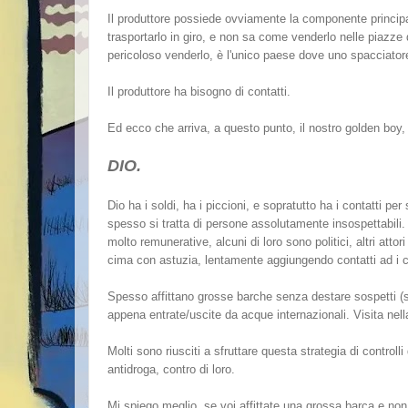
Il produttore possiede ovviamente la componente princip
trasportarlo in giro, e non sa come venderlo nelle piazz
pericoloso venderlo, è l'unico paese dove uno spacciato
Il produttore ha bisogno di contatti.
Ed ecco che arriva, a questo punto, il nostro golden boy
DIO.
Dio ha i soldi, ha i piccioni, e sopratutto ha i contatti pe
spesso si tratta di persone assolutamente insospettabili.
molto remunerative, alcuni di loro sono politici, altri attori
cima con astuzia, lentamente aggiungendo contatti ad i cont
Spesso affittano grosse barche senza destare sospetti (se 
appena entrate/uscite da acque internazionali. Visita nel
Molti sono riusciti a sfruttare questa strategia di controll
antidroga, contro di loro.
Mi spiego meglio, se voi affittate una grossa barca e non