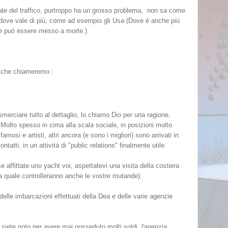
ale del traffico, purtroppo ha un grosso problema, non sa come
e dove vale di piú, come ad esempio gli Usa (Dove è anche piú
re puó essere messo a morte.)
, che chiameremo :
r smerciare tutto al dettaglio, lo chiamo Dio per una ragione,
 Molto spesso in cima alla scala sociale, in posizioni molto
 famosi e artisti, altri ancora (e sono i migliori) sono arrivati in
atti, in un attivitá di "public relations" finalmente utile.
affittate uno yacht voi, aspettatevi una visita della costiera
la quale controlleranno anche le vostre mutande).
i delle imbarcazioni effettuati della Dea e delle varie agenzie
 siete noto per avere mai posseduto molti soldi, l'agenzia