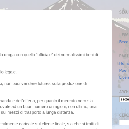
SEGU
LEGG
Beco
droga con quello “ufficiale” dei normalissimi beni di
PAGI
Home
Poe
lo legale.
Lice
sici, non puoi vendere futures sulla produzione di
ARCH
manda e dell'offerta, per quanto il mercato nero sia
 dovute ad un buon numero di ragioni, non ultimo, una
 o sui mezzi di trasporto a lunga distanza.
CERC
lmente caricate sul cliente finale, sia che si tratti di