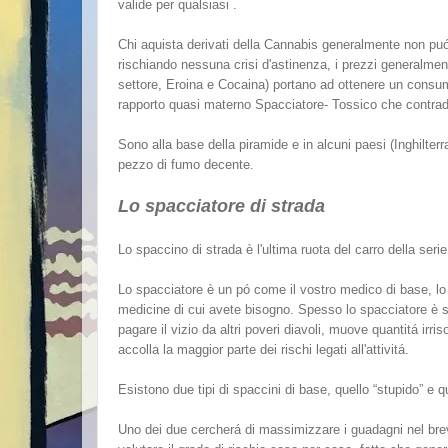
valide per qualsiasi .
Chi aquista derivati della Cannabis generalmente non puó
rischiando nessuna crisi d'astinenza, i prezzi generalmente
settore, Eroina e Cocaina) portano ad ottenere un consu
rapporto quasi materno Spacciatore- Tossico che contrad
Sono alla base della piramide e in alcuni paesi (Inghilte
pezzo di fumo decente.
Lo spacciatore di strada
Lo spaccino di strada è l'ultima ruota del carro della seri
Lo spacciatore è un pó come il vostro medico di base, lo
medicine di cui avete bisogno. Spesso lo spacciatore è s
pagare il vizio da altri poveri diavoli, muove quantitá ir
accolla la maggior parte dei rischi legati all'attivitá.
Esistono due tipi di spaccini di base, quello “stupido” e que
Uno dei due cercherá di massimizzare i guadagni nel bre