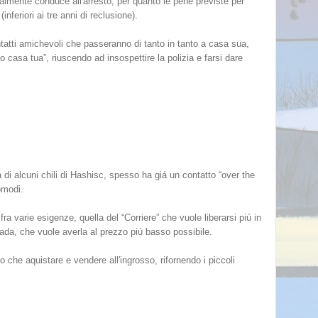
ralmente conduce all'arresto, per quanto le pene previste per
nferiori ai tre anni di reclusione).
ntatti amichevoli che passeranno di tanto in tanto a casa sua,
 casa tua”, riuscendo ad insospettire la polizia e farsi dare
 di alcuni chili di Hashisc, spesso ha giá un contatto “over the
comodi.
ra varie esigenze, quella del “Corriere” che vuole liberarsi piú in
trada, che vuole averla al prezzo piú basso possibile.
che aquistare e vendere all'ingrosso, rifornendo i piccoli