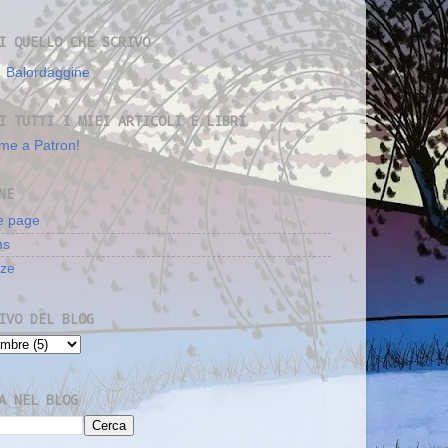
I QUELLO CHE SCRIVO
Balordaggine
I TUTTI I MIEI ARTICOLI E LIBRI
me a Patron!
NE
 page
ms
nze
IVO DEL BLOG
A NEL BLOG