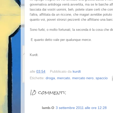
governativa antidroga verrá avvertita, ma se le barche af
lasciata dai vostri uomini, beh, potete stare certi che 
l'altra, affittata da un riccone, che magari avrebbe pot
quanto voi, poveri stronzi pezzenti che affittano una bar
Sono furbi, o molto fortunati, la seconda è la cosa che dico
E quanto detto vale per qualunque merce.
Kurdt.
alle
03:54
Pubblicato da
kurdt
Etichette:
droga
,
mercato
,
mercato nero
,
spaccio
10 commenti:
lamb-O
3 settembre 2011 alle ore 12:28