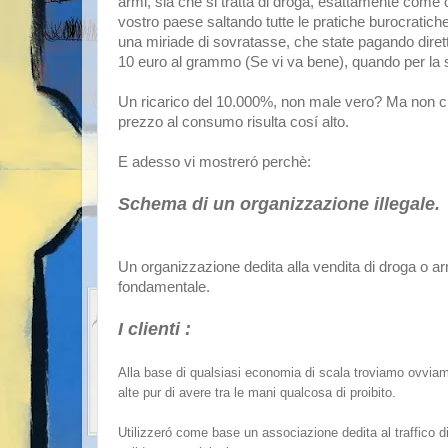
armi, sia che si tratta di droga, esattamente come ca
vostro paese saltando tutte le pratiche burocrati
una miriade di sovratasse, che state pagando dire
10 euro al grammo (Se vi va bene), quando per la st
Un ricarico del 10.000%, non male vero? Ma non credi
prezzo al consumo risulta cosí alto.
E adesso vi mostreró perchè:
Schema di un organizzazione illegale.
Un organizzazione dedita alla vendita di droga o
fondamentale.
I clienti :
Alla base di qualsiasi economia di scala troviamo ovviam
alte pur di avere tra le mani qualcosa di proibito.
Utilizzeró come base un associazione dedita al traffico