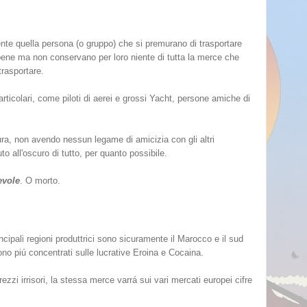
nte quella persona (o gruppo) che si premurano di trasportare
 bene ma non conservano per loro niente di tutta la merce che
trasportare.
rticolari, come piloti di aerei e grossi Yacht, persone amiche di
tura, non avendo nessun legame di amicizia con gli altri
 all'oscuro di tutto, per quanto possibile.
evole
. O morto.
incipali regioni produttrici sono sicuramente il Marocco e il sud
sono piú concentrati sulle lucrative Eroina e Cocaina.
rezzi irrisori, la stessa merce varrá sui vari mercati europei cifre