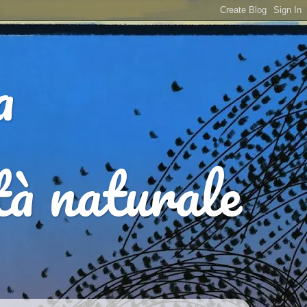
a
ità naturale