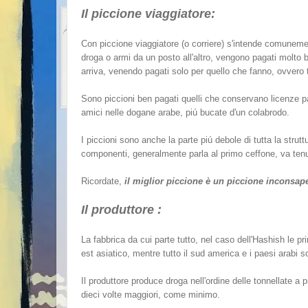
Il piccione viaggiatore:
Con piccione viaggiatore (o corriere) s'intende comuneme
droga o armi da un posto all'altro, vengono pagati molto
arriva, venendo pagati solo per quello che fanno, ovvero 
Sono piccioni ben pagati quelli che conservano licenze pa
amici nelle dogane arabe, piú bucate d'un colabrodo.
I piccioni sono anche la parte piú debole di tutta la strut
componenti, generalmente parla al primo ceffone, va tenuto
Ricordate,
il miglior piccione è un piccione inconsap
Il produttore :
La fabbrica da cui parte tutto, nel caso dell'Hashish le pr
est asiatico, mentre tutto il sud america e i paesi arabi 
Il produttore produce droga nell'ordine delle tonnellate a p
dieci volte maggiori, come minimo.