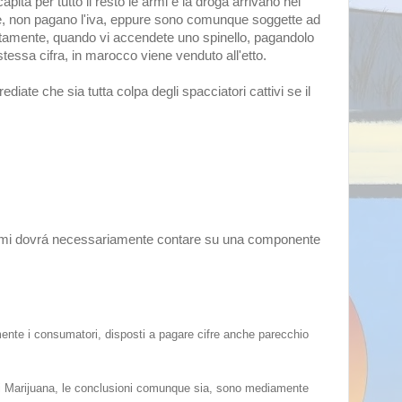
pita per tutto il resto le armi e la droga arrivano nel
che, non pagano l'iva, eppure sono comunque soggette ad
ttamente, quando vi accendete uno spinello, pagandolo
essa cifra, in marocco viene venduto all'etto.
ate che sia tutta colpa degli spacciatori cattivi se il
 armi dovrá necessariamente contare su una componente
ente i consumatori, disposti a pagare cifre anche parecchio
 di Marijuana, le conclusioni comunque sia, sono mediamente