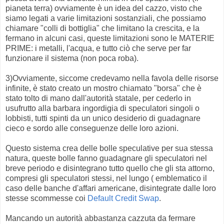
pianeta terra) ovviamente è un idea del cazzo, visto che
siamo legati a varie limitazioni sostanziali, che possiamo
chiamare "colli di bottiglia" che limitano la crescita, e la
fermano in alcuni casi, queste limitazioni sono le MATERIE
PRIME: i metalli, l'acqua, e tutto ciò che serve per far
funzionare il sistema (non poca roba).
3)Ovviamente, siccome credevamo nella favola delle risorse
infinite, è stato creato un mostro chiamato "borsa" che è
stato tolto di mano dall'autorità statale, per cederlo in
usufrutto alla barbara ingordigia di speculatori singoli o
lobbisti, tutti spinti da un unico desiderio di guadagnare
cieco e sordo alle conseguenze delle loro azioni.
Questo sistema crea delle bolle speculative per sua stessa
natura, queste bolle fanno guadagnare gli speculatori nel
breve periodo e disintegrano tutto quello che gli sta attorno,
compresi gli speculatori stessi, nel lungo ( emblematico il
caso delle banche d'affari americane, disintegrate dalle loro
stesse scommesse coi
Default Credit Swap
.
Mancando un autorità abbastanza cazzuta da fermare