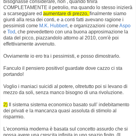
bisognasse considerare, non , quando finirà
COMPLETAMENTE il petrolio, ma quando lo stesso inizierà
a scarseggiare ed
aumentare di prezzo,
finalmente siamo
giunti alla resa dei conti, e a conti fatti avevano ragione i
pessimisti come
M.K. Hubbert
, e organizzazioni come
Aspo
e
Tod
, che prevedettero con una buona approsimazione la
data del picco, piazzandolo attorno al 2010, com'è poi
effettivamente avvenuto.
Ovviamente io ero tra i pessimisti, e posso dimostrarlo.
Fanculo il pensiero positivo! guardate dove cazzo ci sta
portando!
Voglio i maniaci suicidi al potere, oltretutto poi si levano di
mezzo da soli, senza manco bisogno di una rivoluzione.
2)
Il sistema sistema economico basato sull' indebitamento
dei privati e la mancanza quasi assoluta di stimolo al
risparmio.
L'economia moderna è basata sul concetto assurdo che si
possa avere una crescita infinita in uno spazio finito, (Il