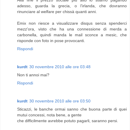
Alla fine il prezzo sociale più alto lo stiamo pagando
adesso, guarda la grecia, o l'irlanda, che dovranno
rinunciare al welfare per chissà quanti anni.
Emix non riesce a visualizzare disqus senza spenderci
mezz'ora, visto che ha una connessione di merda a
carbonella, quindi manda le mail sconce a mesic, che
risponde con foto in pose provocanti.
Rispondi
kurdt
30 novembre 2010 alle ore 03:48
Non ti annoi mai?
Rispondi
kurdt
30 novembre 2010 alle ore 03:50
Sticazzi, le banche ormai sanno che buona parte di quei
mutui concessi, nota bene, a gente
che difficilmente avrebbe potuto pagarli, saranno persi.